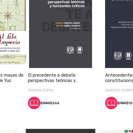
Los mayas de
El precedente a debate:
Antecedentes
de Yuc
perspectivas teóricas y
constituciona
horizontes c
pro
Gómora Juárez
Castañón Gutiér
$380
$266
$180
$12