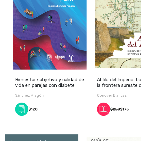
Bienestar subjetivo y calidad de
Al filo del Imperio. 
vida en parejas con diabete
la frontera sureste 
Sánchez Aragón
Conover Blancas
$120
$250
$175