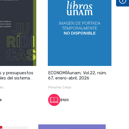
 y presupuestos
ECONOMÍAunam, Vol.22, núm.
les del sistema
67, enero-abril, 2026
rez
Periañez César
6
$120