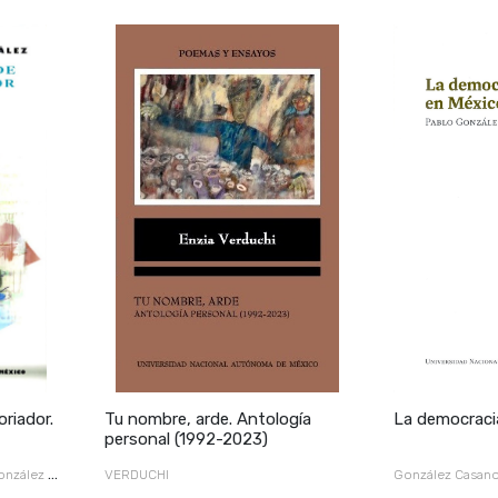
riador.
Tu nombre, arde. Antología
La democraci
personal (1992-2023)
onzález y
VERDUCHI
González Casan