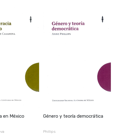
a en México
Género y teoría democrática
ova
Phillips