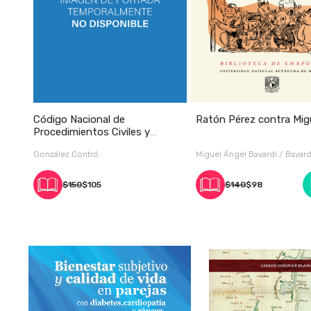
Código Nacional de
Ratón Pérez contra Mig
Procedimientos Civiles y
Familiares. El i
González Contró
Miguel Ángel Bayardi / Bayard
$150
$105
$140
$98