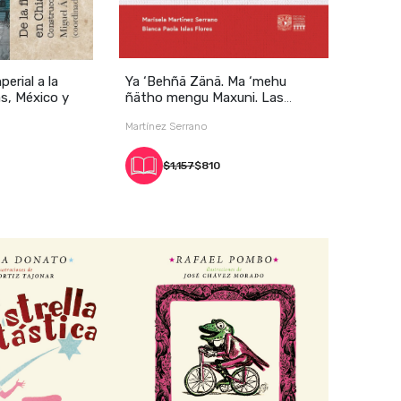
perial a la
Ya ‘Behñä Zänä. Ma ‘mehu
s, México y
ñätho mengu Maxuni. Las
Mujeres Lun
Martínez Serrano
$1,157
$810