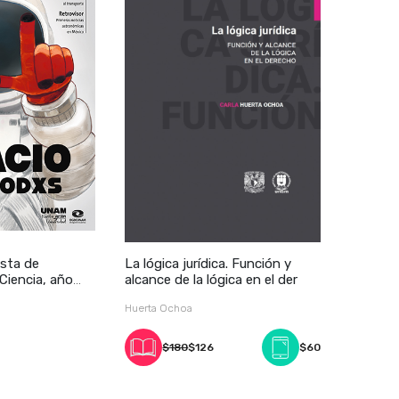
sta de
La lógica jurídica. Función y
 Ciencia, año
alcance de la lógica en el der
Huerta Ochoa
$180
$126
$60