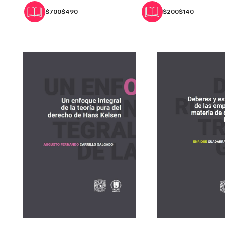
González
$700
$490
$200
$140