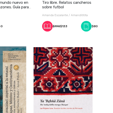
 mundo nuevo en
Tiro libre. Relatos cancheros
zones. Guía para
sobre futbol
Amanda Escalante / Amandititita
40
$190
$133
$80