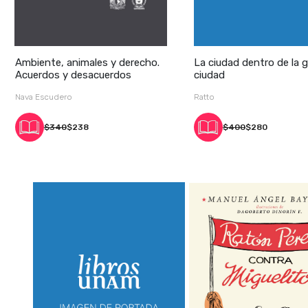
Ambiente, animales y derecho.
La ciudad dentro de la 
Acuerdos y desacuerdos
ciudad
Nava Escudero
Ratto
$340
$238
$400
$280