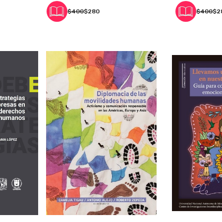
$400
$280
$400
$2