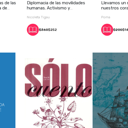
as de las
Diplomacia de las movilidades
Llevamos un
a de
humanas. Activismo y
nuestros cora
comunicac
con
Nicoleta Tigau
Poma
$360
$252
$200
$1