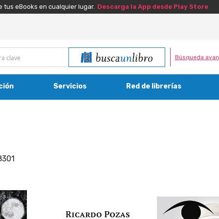
e tus eBooks en cualquier lugar.
Descarga la App desde Play Store
Búsqueda avan
ción
Servicios
Red de librerías
8301