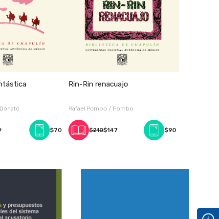
antástica
Rin-Rin renacuajo
 Donato
Rafael Pombo / Pombo
9
$70
$210
$147
$90