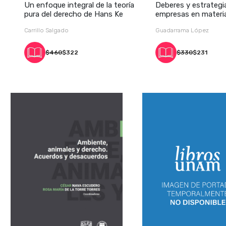
Un enfoque integral de la teoría
Deberes y estrategi
pura del derecho de Hans Ke
empresas en materi
derechos
Carrillo Salgado
Guadarrama López
$460
$322
$330
$231