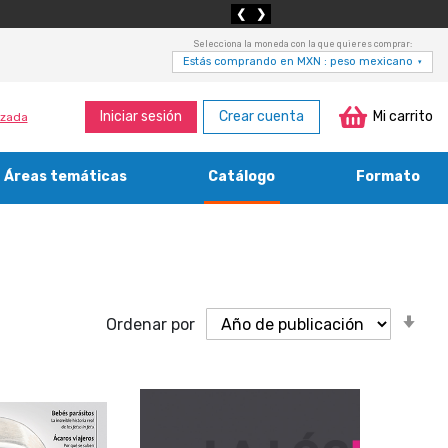
❮
❯
Selecciona la moneda con la que quieres comprar:
Estás comprando en MXN : peso mexicano
▾
Iniciar sesión
Crear cuenta
Mi carrito
zada
Áreas temáticas
Catálogo
Formato
Medicina, enfermería, odontología y veterinaria
Agricultura, economía forestal, caza y pesca
Contabilidad, contaduría y administración
Bibliotecología y cultura del libro
Or
Ordenar por
as