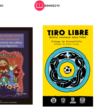
80
$300
$210