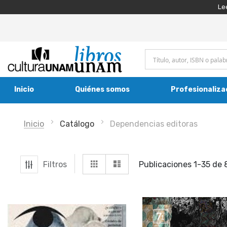
Le
Inicio
Quiénes somos
Profesionaliza
Inicio
Catálogo
Dependencias editoras
Ver
Grilla
Lista
Filtros
Publicaciones
1
-
35
de
como