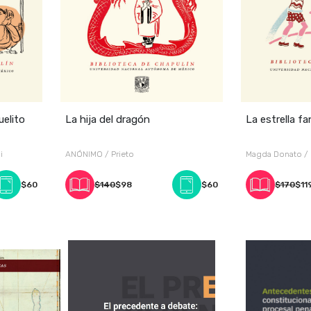
uelito
La hija del dragón
La estrella f
i
ANÓNIMO / Prieto
Magda Donato /
$60
$140
$98
$60
$170
$11