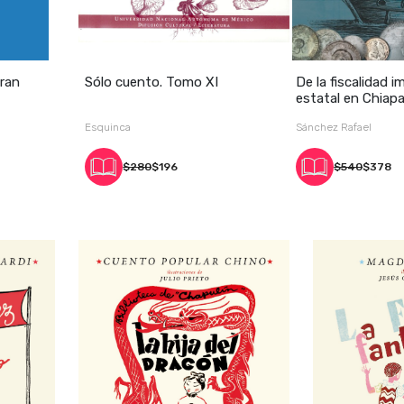
gran
Sólo cuento. Tomo XI
De la fiscalidad im
estatal en Chiapa
Esquinca
Sánchez Rafael
$280
$196
$540
$378