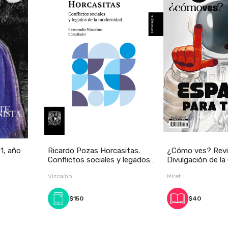
1, año
Ricardo Pozas Horcasitas.
¿Cómo ves? Revi
Conflictos sociales y legados
Divulgación de la
de l
28, núm
Vizcaíno
Miret
$150
$40