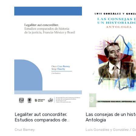
Legaliter aut concorditer.
Las consejas de un histo
Estudios comparados de
Antologia
historia d
Cruz Barney
Luis González y González / G