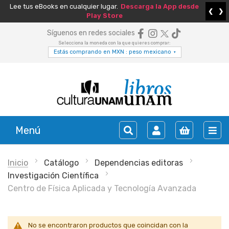
Lee tus eBooks en cualquier lugar.
Descarga la App desde
❮
❯
Play Store
Síguenos en redes sociales
Selecciona la moneda con la que quieres comprar:
Estás comprando en MXN : peso mexicano
▾
Menú
Inicio
Catálogo
Dependencias editoras
Investigación Científica
Centro de Física Aplicada y Tecnología Avanzada
No se encontraron productos que coincidan con la