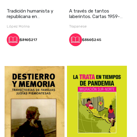
Tradición humanista y
A través de tantos
republicana en
laberintos. Cartas 1959-
Iberoamérica. De la Esc
1989. Enrique de
López Molina
Trapanese
$310
$217
$350
$245