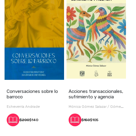
Conversaciones sobre lo
Acciones transaccionales,
barroco
sufrimiento y agencia
Echeverría Andrade
Mónica Gómez Salazar / Gómez
Salazar
$200
$140
$150
$105