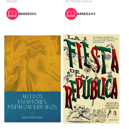
Seydel
de Teresa Ochoa
$500
$350
$355
$249