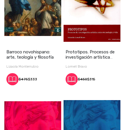
Barroco novohispano:
Prototipos. Procesos de
arte, teología y filosofía
investigación artística
sobre tecnol
Lizaola Monterrubio
Lomelí Bravo
$475
$333
$450
$315