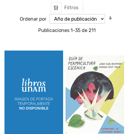
Filtros
Orden
Ordenar por
ascende
Publicaciones
1
-
35
de
211