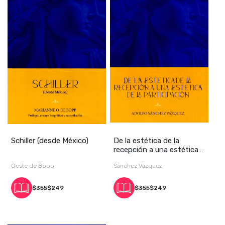
Schiller (desde México)
De la estética de la
recepción a una estética
de la particpa
Oeste de Bopp
Sánchez Vázquez
$355
$249
$355
$249