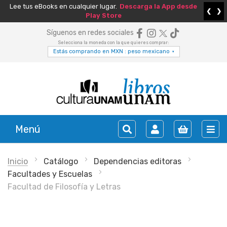
Lee tus eBooks en cualquier lugar.
Descarga la App desde
❮
❯
Play Store
Síguenos en redes sociales
Selecciona la moneda con la que quieres comprar:
Estás comprando en MXN : peso mexicano
▾
Menú
Inicio
Catálogo
Dependencias editoras
Facultades y Escuelas
Facultad de Filosofía y Letras