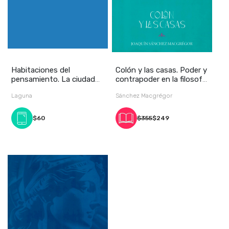
Habitaciones del
Colón y las casas. Poder y
pensamiento. La ciudad
contrapoder en la filosofía
en la filosofía de M
de la
Laguna
Sánchez Macgrégor
$60
$355
$249