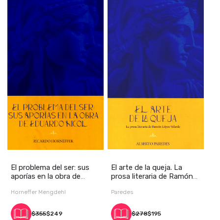
El problema del ser: sus
El arte de la queja. La
aporías en la obra de
prosa literaria de Ramón
Eduardo Nicol
López Velar
Horneffer Mengdehl
Paredes
$355
$249
$278
$195