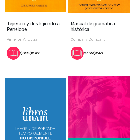
Tejiendo y destejiendo a
Manual de gramática
Penélope
histórica
Pimentel Anduiza
Company Company
$355
$249
$355
$249