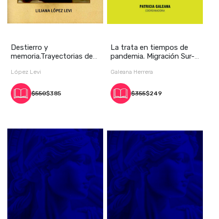
Destierro y
La trata en tiempos de
memoria.Trayectorias de
pandemia. Migración Sur-
familias judías piemonte
Norte
López Levi
Galeana Herrera
$550
$385
$355
$249