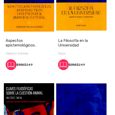
Aspectos
La Filosofía en la
epistemológicos
Universidad
hermenéuticos y políticos
Velasco Gómez
Gaos
de la div
$355
$249
$355
$249