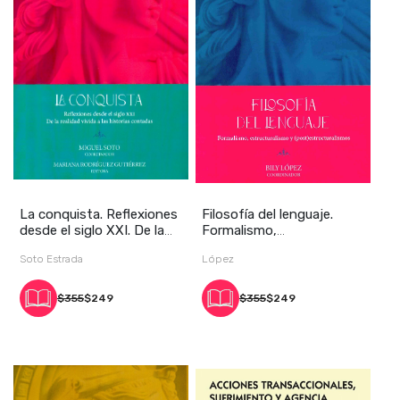
La conquista. Reflexiones
Filosofía del lenguaje.
desde el siglo XXI. De la
Formalismo,
realidad
estructuralismo y (post)
Soto Estrada
López
$355
$249
$355
$249