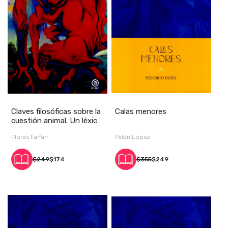
Claves filosóficas sobre la
Calas menores
cuestión animal. Un léxico
inici
Flores Farfán
Patán López
$249
$174
$355
$249