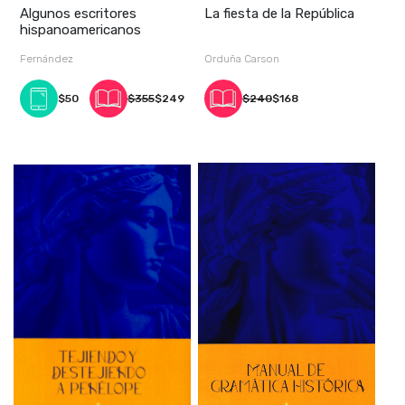
Algunos escritores
La fiesta de la República
hispanoamericanos
Fernández
Orduña Carson
$50
$355
$249
$240
$168