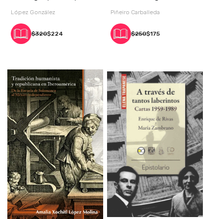
lenguaje en Gilles
López González
Piñeiro Carballeda
$320
$224
$250
$175