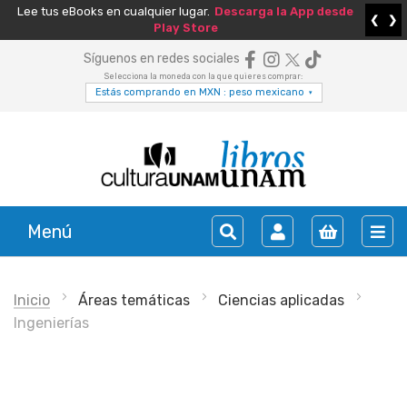
Lee tus eBooks en cualquier lugar.
Descarga la App desde
❮
❯
Play Store
Síguenos en redes sociales
Selecciona la moneda con la que quieres comprar:
Estás comprando en MXN : peso mexicano
▾
Menú
Inicio
Áreas temáticas
Ciencias aplicadas
Ingenierías