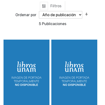
Filtros
Orden
Ordenar por
ascende
5
Publicaciones