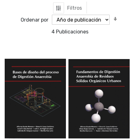
Filtros
Orden
Ordenar por
ascende
4
Publicaciones