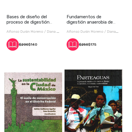
Bases de diseño del
Fundamentos de
proceso de digestión
digestión anaerobia de
anaerobia
residuos sólidos orgán
Alfonso Durán Moreno / Diana N.
Alfonso Durán Moreno / Diana
Casas Gutiérrez / Israel F. Islas
Nadxelii Casas Gutiérrez / Ulises
$200
$140
$250
$175
Bernal et al.
Rojas Zamora