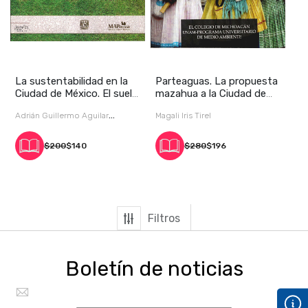
La sustentabilidad en la
Parteaguas. La propuesta
Ciudad de México. El suelo
mazahua a la Ciudad de
de conse
México: reci
Adrián Guillermo Aguilar
Magali Iris Tirel
(coordinador) / /
$200
$140
$280
$196
Filtros
Boletín de noticias