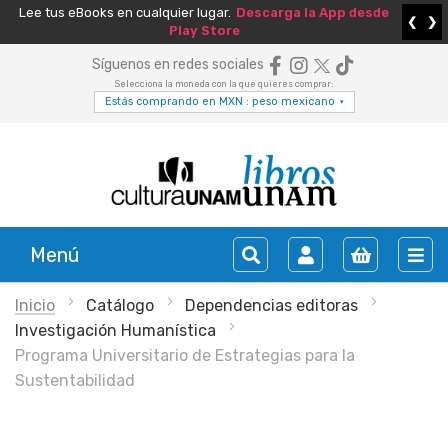
Lee tus eBooks en cualquier lugar.
Descarga la App desde
❮
❯
Play Store
Síguenos en redes sociales
Selecciona la moneda con la que quieres comprar:
Estás comprando en MXN : peso mexicano
▾
Menú
Inicio
Catálogo
Dependencias editoras
Investigación Humanística
Programa Universitario de Estrategias para la
Sustentabilidad