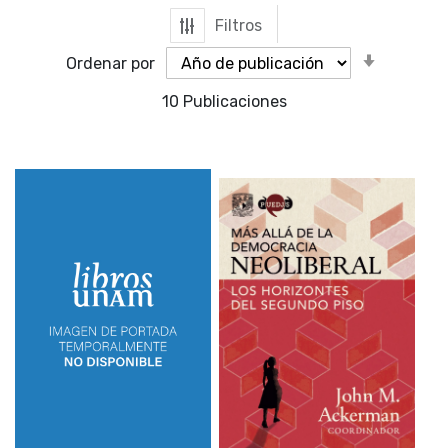
Filtros
Orden
Ordenar por
ascende
10
Publicaciones