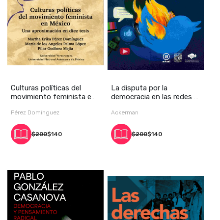
Culturas políticas del
La disputa por la
movimiento feminista en
democracia en las redes y
México. Una a
los medios: desi
Pérez Domínguez
Ackerman
$200
$140
$200
$140