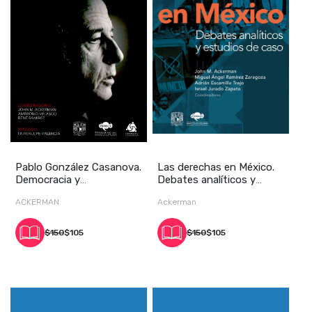
Pablo González Casanova.
Las derechas en México.
Democracia y
Debates analíticos y
pensamiento radical
estudios de cas
ACKERMAN
Ackerman
$150
$105
$150
$105