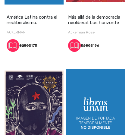
América Latina contra el
Más allá de la democracia
neoliberalismo.
neoliberal. Los horizontes
Repensando la democ
del seg
ACKERMAN
Ackerman Rose
$250
$175
$280
$196