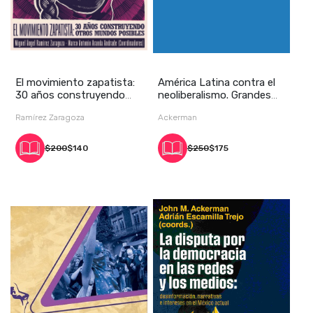
El movimiento zapatista:
América Latina contra el
30 años construyendo
neoliberalismo. Grandes
otros mundos p
líderes y p
Ramírez Zaragoza
Ackerman
$200
$140
$250
$175