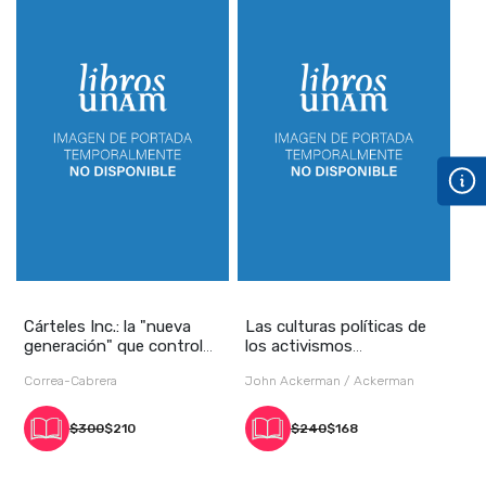
Cárteles Inc.: la "nueva
Las culturas políticas de
generación" que controla
los activismos
las redes
estudiantiles en Mé
Correa-Cabrera
John Ackerman / Ackerman
$300
$210
$240
$168