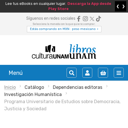
Lee tus eBooks en cualquier lugar.
Descarga la App desde
❮
❯
Play Store
Síguenos en redes sociales
Selecciona la moneda con la que quieres comprar:
Estás comprando en MXN : peso mexicano
▾
Menú
Inicio
Catálogo
Dependencias editoras
Investigación Humanística
Programa Universitario de Estudios sobre Democracia,
Justicia y Sociedad