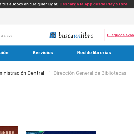
e tus eBooks en cualquier lugar.
Descarga la App desde Play Store
Búsqueda avan
ción
Servicios
Red de librerías
inistración Central
Dirección General de Bibliotecas