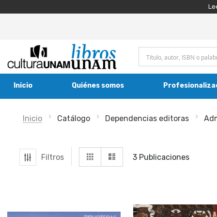
Le
Inicio
Quiénes somos
Profesionaliza
Inicio
Catálogo
Dependencias editoras
Adm
Ver
Grilla
Lista
Filtros
3
Publicaciones
como