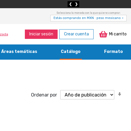
❮
❯
Selecciona la moneda con la que quieres comprar:
Estás comprando en MXN : peso mexicano
▾
Iniciar sesión
Crear cuenta
Mi carrito
zada
Áreas temáticas
Catálogo
Formato
Medicina, enfermería, odontología y veterinaria
Agricultura, economía forestal, caza y pesca
Contabilidad, contaduría y administración
Bibliotecología y cultura del libro
Or
Ordenar por
as