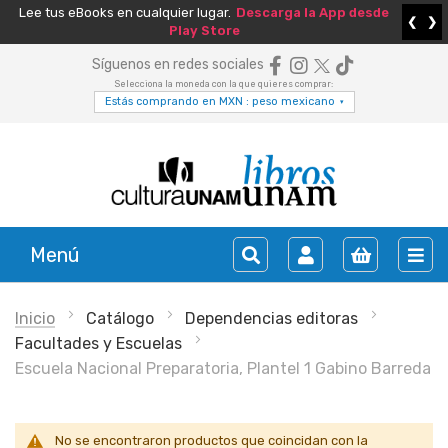
Lee tus eBooks en cualquier lugar.
Descarga la App desde
❮
❯
Play Store
Síguenos en redes sociales
Selecciona la moneda con la que quieres comprar:
Estás comprando en MXN : peso mexicano
▾
Menú
Inicio
Catálogo
Dependencias editoras
Facultades y Escuelas
Escuela Nacional Preparatoria, Plantel 1 Gabino Barreda
No se encontraron productos que coincidan con la