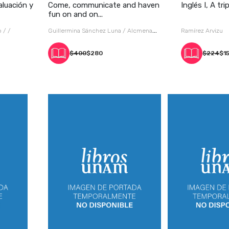
aluación y
Come, communicate and haven
Inglés I, A tr
fun on and on...
Jorge L. Gardea Pichardo / /
Guillermina Sánchez Luna / Alcmena
Ramírez Arvizu
Jiménez Jiménez / Miguel Ángel Ríos
$400
$280
$224
$1
Núñez