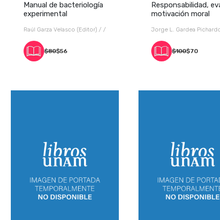
Manual de bacteriología
Responsabilidad, ev
experimental
motivación moral
Raúl Garza Velasco (Editor) / /
$80
$56
$100
$70