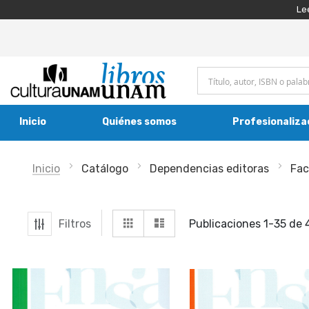
Le
Inicio
Quiénes somos
Profesionaliza
Inicio
Catálogo
Dependencias editoras
Fac
Ver
Grilla
Lista
Filtros
Publicaciones
1
-
35
de
como