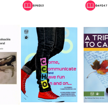
$75
$53
$67
$47