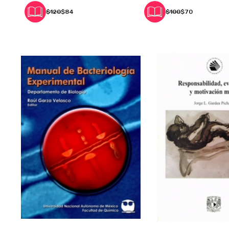
García Palacios (Coordinadores) /
$120
$84
$100
$70