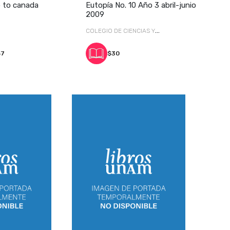
ip to canada
Eutopía No. 10 Año 3 abril-junio
2009
COLEGIO DE CIENCIAS Y
HUMANIDADES
57
$30