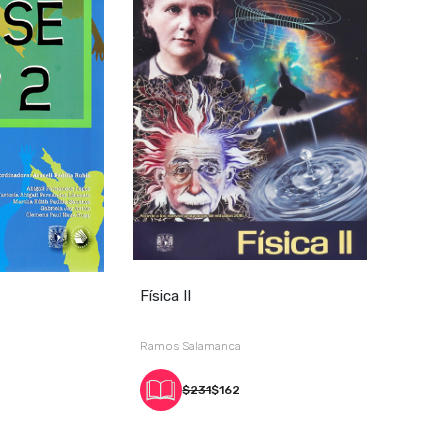
Física II
Ramos Salamanca
$231
$162