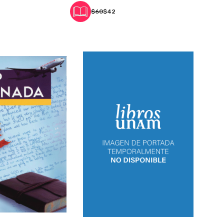
$60
$42