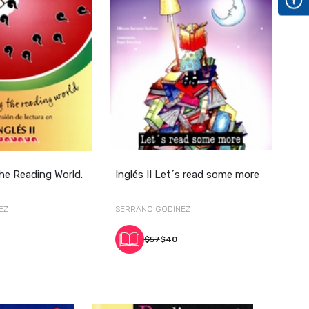
he Reading World.
Inglés II Let´s read some more
EZ
SERRANO GODINEZ
$57
$40