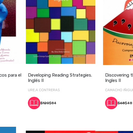
cos para el
Developing Reading Strategies.
Discovering t
Inglés II
Ingles II
URE;A CONTRERAS
CAMACHO IÑIGU
$120
$84
$68
$48