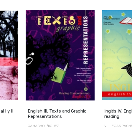
l I y II
English III. Texts and Graphic
Inglés IV. En
Representations
reading
CAMACHO IÑIGUEZ
VILLEGAS PACH