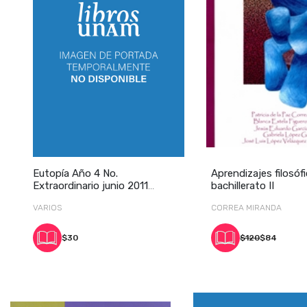
Eutopía Año 4 No.
Aprendizajes filosófi
Extraordinario junio 2011
bachillerato II
tercera época
VARIOS
CORREA MIRANDA
$30
$120
$84