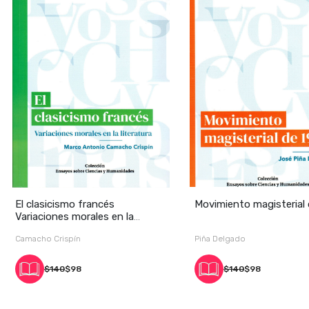
El clasicismo francés
Movimiento magisterial
Variaciones morales en la
literatura
Camacho Crispín
Piña Delgado
$140
$98
$140
$98