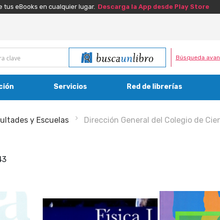
e tus eBooks en cualquier lugar.
Descarga la App desde Play Store
Búsqueda avan
ción
Servicios
Red de librerías
ultades y Escuelas
Dirección General del Colegio de Ci
43