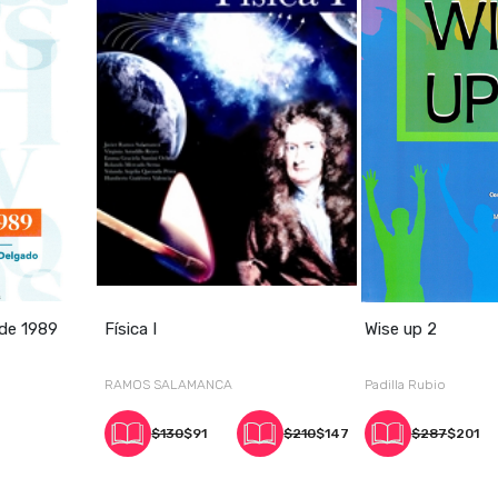
 de 1989
Física I
Wise up 2
RAMOS SALAMANCA
Padilla Rubio
$130
$91
$210
$147
$287
$201