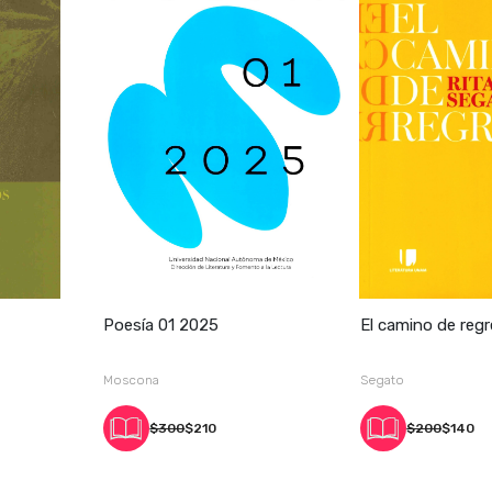
Poesía 01 2025
El camino de reg
Moscona
Segato
$300
$210
$200
$140