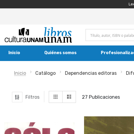
Le
Inicio
Quiénes somos
Profesionaliza
Inicio
Catálogo
Dependencias editoras
Dif
Ver
Grilla
Lista
Filtros
27
Publicaciones
como