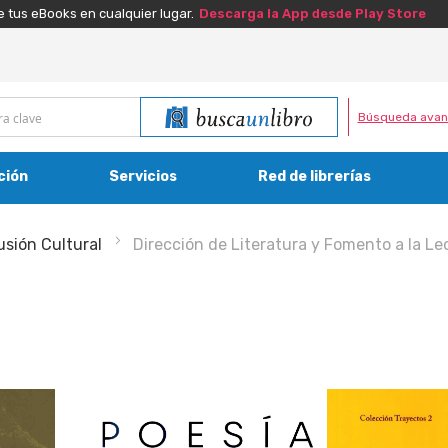
e tus eBooks en cualquier lugar.
Descarga la App desde Play Store
Búsqueda avan
ción
Servicios
Red de librerías
usión Cultural
Dirección de Literatura y Fomento a la Le