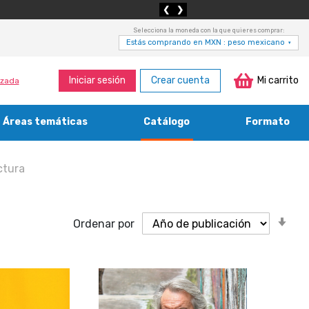
❮
❯
Selecciona la moneda con la que quieres comprar:
Estás comprando en MXN : peso mexicano
▾
Iniciar sesión
Crear cuenta
Mi carrito
zada
Áreas temáticas
Catálogo
Formato
Medicina, enfermería, odontología y veterinaria
Agricultura, economía forestal, caza y pesca
Contabilidad, contaduría y administración
Bibliotecología y cultura del libro
ctura
Or
Ordenar por
as