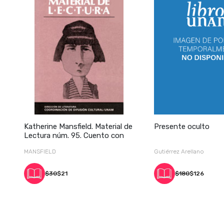
Katherine Mansfield. Material de
Presente oculto
Lectura núm. 95. Cuento con
MANSFIELD
Gutiérrez Arellano
$30
$21
$180
$126