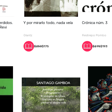
erdidos.
Y por mirarlo todo, nada veía
Crónica núm. 3
Revi
Glantz
Restrepo Pombo
$250
$175
$275
$193