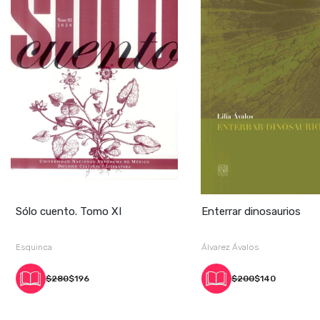
Sólo cuento. Tomo XI
Enterrar dinosaurios
Esquinca
Álvarez Ávalos
$280
$196
$200
$140