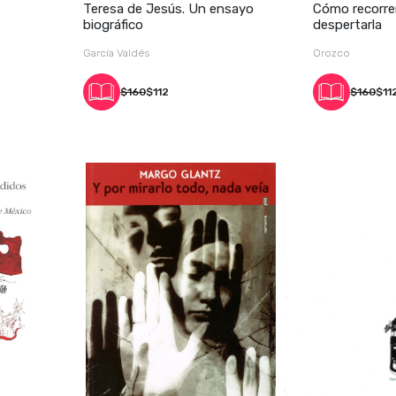
Teresa de Jesús. Un ensayo
Cómo recorrer
biográfico
despertarla
García Valdés
Orozco
$160
$112
$160
$11