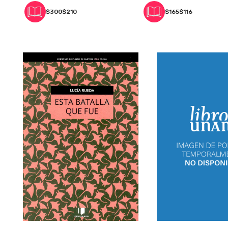
$300
$210
$165
$116