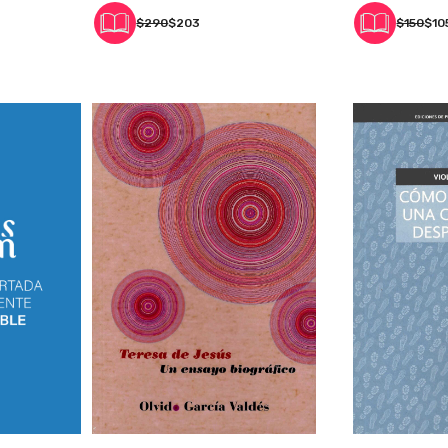
$290
$203
$150
$10