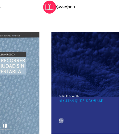
5
$269
$188