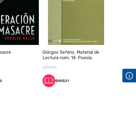
sacre
Giórgos Seféris. Material de
Lectura núm. 14. Poesía
moderna
SEFERIS
75
$30
$21