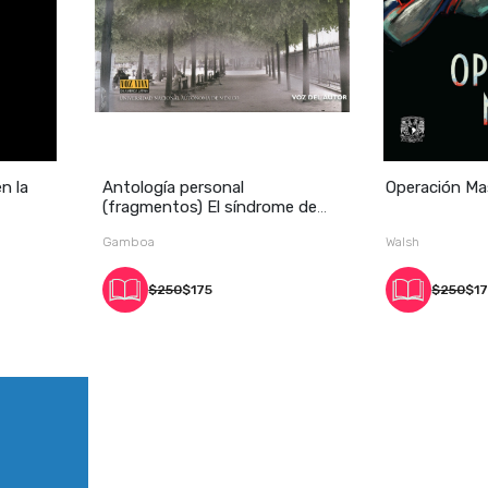
n la
Antología personal
Operación Ma
(fragmentos) El síndrome de
Ulises, Una c
Gamboa
Walsh
$250
$175
$250
$1