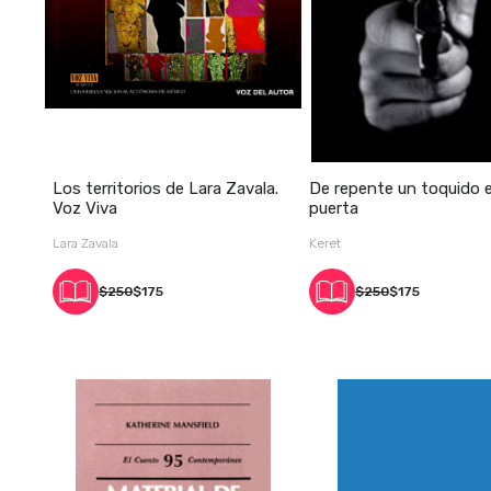
Los territorios de Lara Zavala.
De repente un toquido e
Voz Viva
puerta
Lara Zavala
Keret
$250
$175
$250
$175