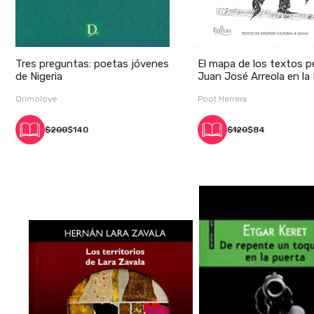
Tres preguntas: poetas jóvenes
El mapa de los textos p
de Nigeria
Juan José Arreola en la 
Orimoloye
Poot Herrera
$200
$140
$120
$84