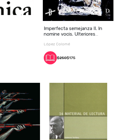
Imperfecta semejanza II. In
nomine vocis. Ulteriores
meditac
López Colomé
$250
$175