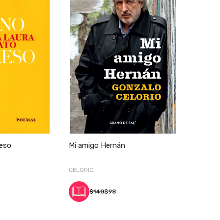
reso
Mi amigo Hernán
CELORIO
$140
$98