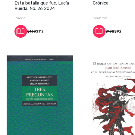
Esta batalla que fue. Lucía
Crónica
Rueda. No. 26 2024
Rueda
Simbrón
$160
$112
$132
$92