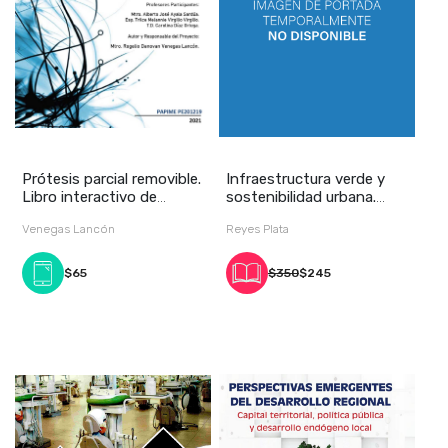
Prótesis parcial removible.
Infraestructura verde y
Libro interactivo de
sostenibilidad urbana.
prácticas
Contribucione
Venegas Lancón
Reyes Plata
$65
$350
$245