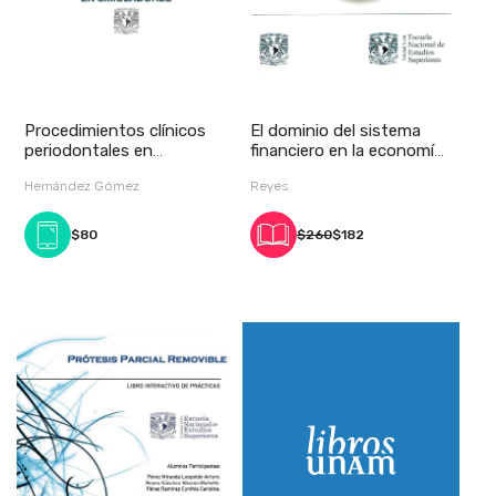
Procedimientos clínicos
El dominio del sistema
periodontales en
financiero en la economía
simuladores
y la políti
Hernández Gómez
Reyes
$80
$260
$182