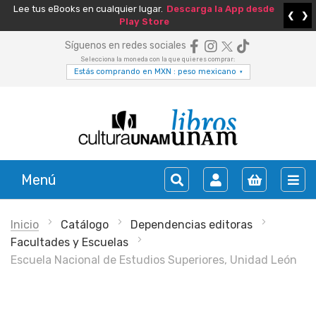
Lee tus eBooks en cualquier lugar.
Descarga la App desde
❮
❯
Play Store
Síguenos en redes sociales
Selecciona la moneda con la que quieres comprar:
Estás comprando en MXN : peso mexicano
▾
Menú
Inicio
Catálogo
Dependencias editoras
Facultades y Escuelas
Escuela Nacional de Estudios Superiores, Unidad León