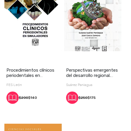
Procedimientos clínicos
Perspectivas emergentes
periodentales en
del desarrollo regional.
simuladores
Capital ter
FES León
Suárez Paniagua
$200
$140
$250
$175