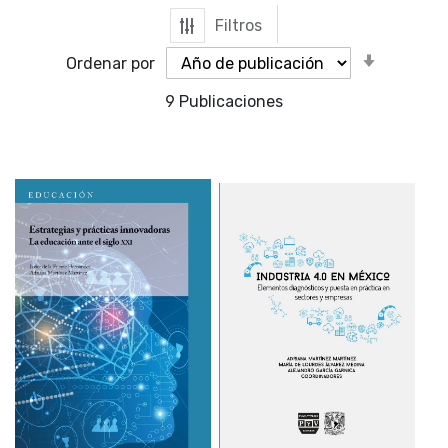
Filtros
Orden
Ordenar por
ascende
9
Publicaciones