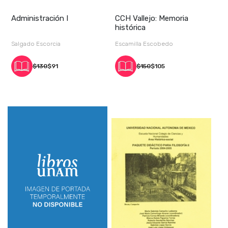
Administración I
CCH Vallejo: Memoria
histórica
Salgado Escorcia
Escamilla Escobedo
$130
$91
$150
$105