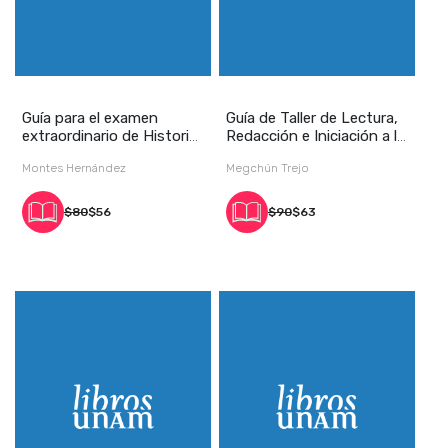
Guía para el examen
Guía de Taller de Lectura,
extraordinario de Historia
Redacción e Iniciación a la
Universal Mod
Inves
Montes Hernández
Megchún Trejo
$80
$56
$90
$63