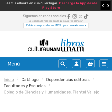
Lee tus eBooks en cualquier lugar.
Descarga la App desde
❮
❯
Play Store
Síguenos en redes sociales
Selecciona la moneda con la que quieres comprar:
Estás comprando en MXN : peso mexicano
▾
Menú
Inicio
Catálogo
Dependencias editoras
Facultades y Escuelas
Colegio de Ciencias y Humanidades, Plantel Vallejo