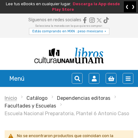
Lee tus eBooks en cualquier lugar.
Descarga la App desde
❮
❯
Play Store
Síguenos en redes sociales
Selecciona la moneda con la que quieres comprar:
Estás comprando en MXN : peso mexicano
▾
Menú
Inicio
Catálogo
Dependencias editoras
Facultades y Escuelas
Escuela Nacional Preparatoria, Plantel 6 Antonio Caso
No se encontraron productos que coincidan con la