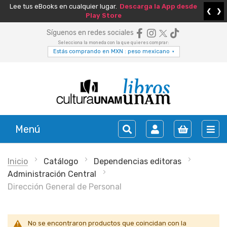
Lee tus eBooks en cualquier lugar.
Descarga la App desde
❮
❯
Play Store
Síguenos en redes sociales
Selecciona la moneda con la que quieres comprar:
Estás comprando en MXN : peso mexicano
▾
Menú
Inicio
Catálogo
Dependencias editoras
Administración Central
Dirección General de Personal
No se encontraron productos que coincidan con la