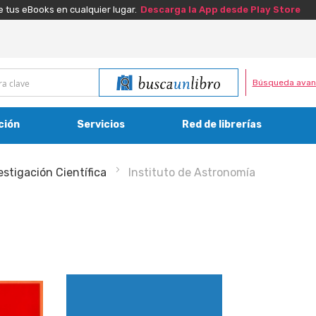
e tus eBooks en cualquier lugar.
Descarga la App desde Play Store
Búsqueda avan
ción
Servicios
Red de librerías
estigación Científica
Instituto de Astronomía