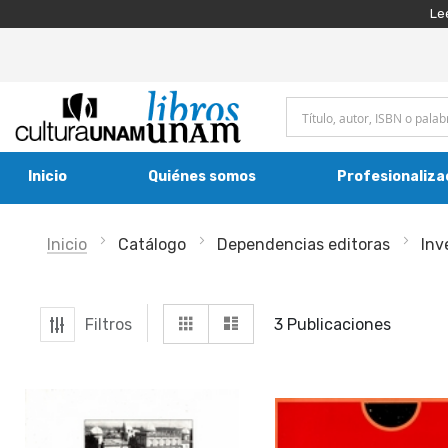
Le
Inicio
Quiénes somos
Profesionaliza
Inicio
Catálogo
Dependencias editoras
Inv
Ver
Grilla
Lista
Filtros
3
Publicaciones
como