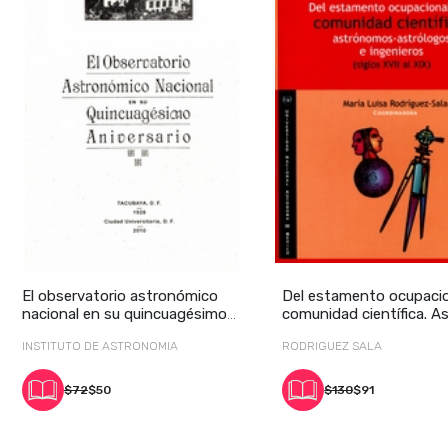
El observatorio astronómico
Del estamento ocupacion
nacional en su quincuagésimo
comunidad científica. A
ani
INSTITUTO DE ASTRONOMIA
RODRIGUEZ SALA
$72
$50
$130
$91