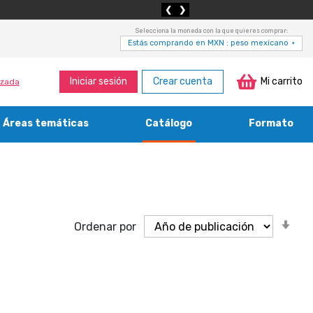
❮
❯
Selecciona la moneda con la que quieres comprar:
Estás comprando en MXN : peso mexicano
▾
Iniciar sesión
Crear cuenta
Mi carrito
zada
Áreas temáticas
Catálogo
Formato
Medicina, enfermería, odontología y veterinaria
Agricultura, economía forestal, caza y pesca
Contabilidad, contaduría y administración
Bibliotecología y cultura del libro
Or
Ordenar por
as