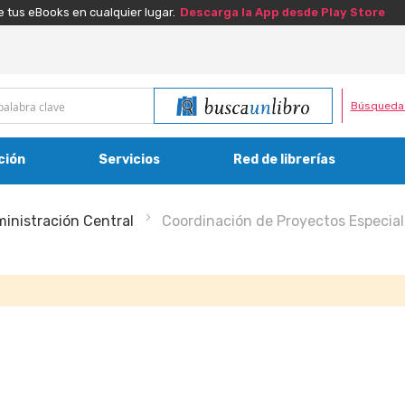
e tus eBooks en cualquier lugar.
Descarga la App desde Play Store
Búsqueda
ción
Servicios
Red de librerías
inistración Central
Coordinación de Proyectos Especia