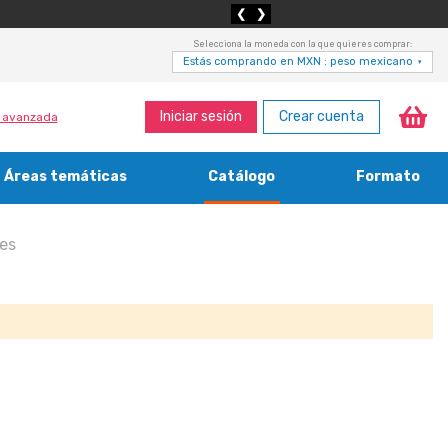
❮
❯
Selecciona la moneda con la que quieres comprar:
Estás comprando en MXN : peso mexicano
▾
Iniciar sesión
Crear cuenta
 avanzada
Áreas temáticas
Catálogo
Formato
Medicina, enfermería, odontología y veterinaria
Agricultura, economía forestal, caza y pesca
Contabilidad, contaduría y administración
Bibliotecología y cultura del libro
les