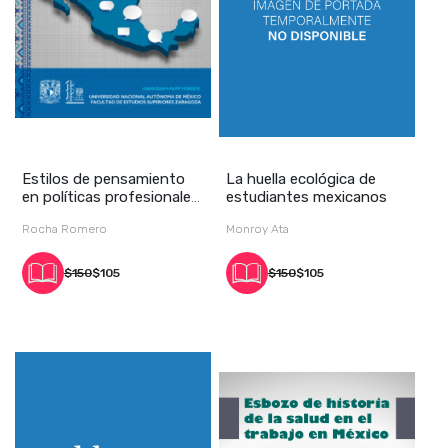
Estilos de pensamiento
La huella ecológica de
en políticas profesionales.
estudiantes mexicanos
Hacia una
Rocha Romero
Monroy Ata
$150
$105
$150
$105