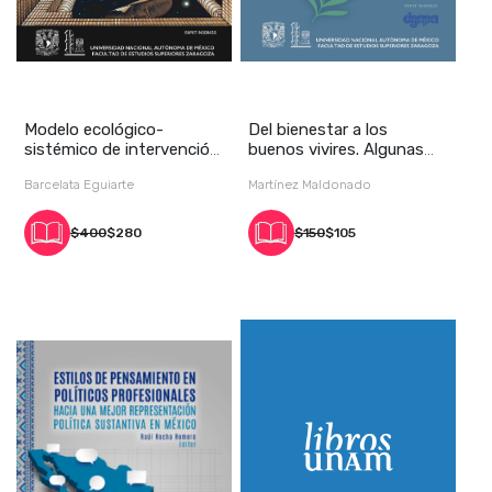
Modelo ecológico-
Del bienestar a los
sistémico de intervención
buenos vivires. Algunas
integrativa para
propuestas para
Barcelata Eguiarte
Martínez Maldonado
$400
$280
$150
$105