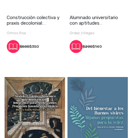
Construcción colectiva y
Alumnado universitario
praxis decolonial:
con aptitudes
elementos para r
sobresalientes: caracte
Olmos Roa
Ordaz Villegas
$500
$350
$200
$140