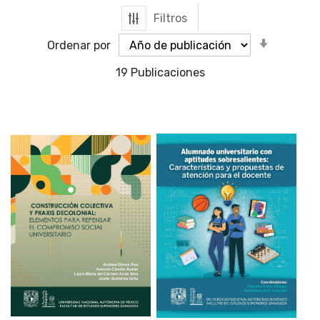
Filtros
Orden
Ordenar por
ascende
19
Publicaciones