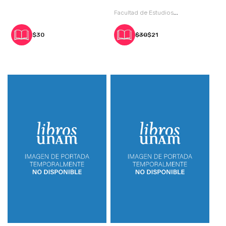
Biológicas Vol
Facultad de Estudios
Superiores Zaragoza
$30
$30
$21