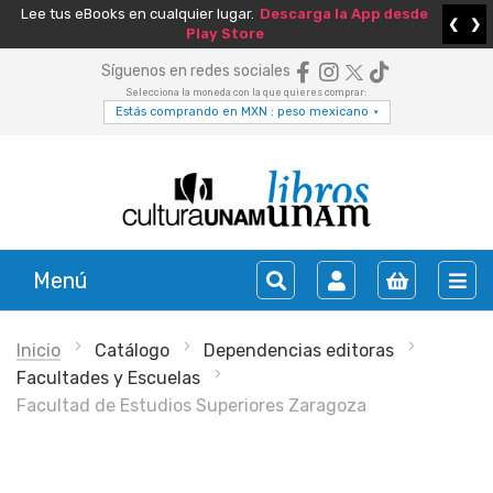
Lee tus eBooks en cualquier lugar.
Descarga la App desde
❮
❯
Play Store
Síguenos en redes sociales
Selecciona la moneda con la que quieres comprar:
Estás comprando en MXN : peso mexicano
▾
Menú
Inicio
Catálogo
Dependencias editoras
Facultades y Escuelas
Facultad de Estudios Superiores Zaragoza