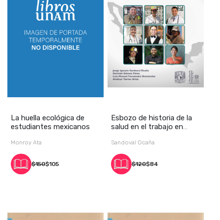
La huella ecológica de
Esbozo de historia de la
estudiantes mexicanos
salud en el trabajo en
México
Monroy Ata
Sandoval Ocaña
$150
$105
$120
$84