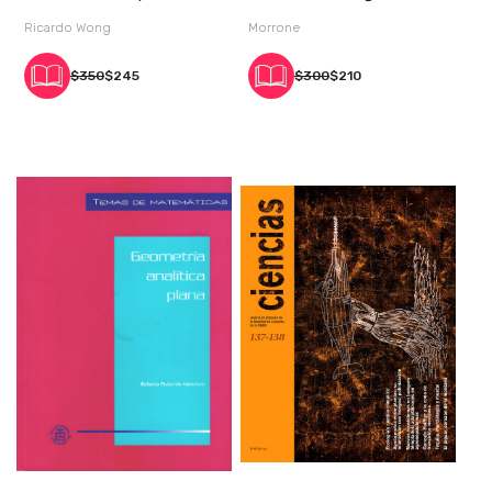
invisibles
Ricardo Wong
Morrone
$350
$245
$300
$210