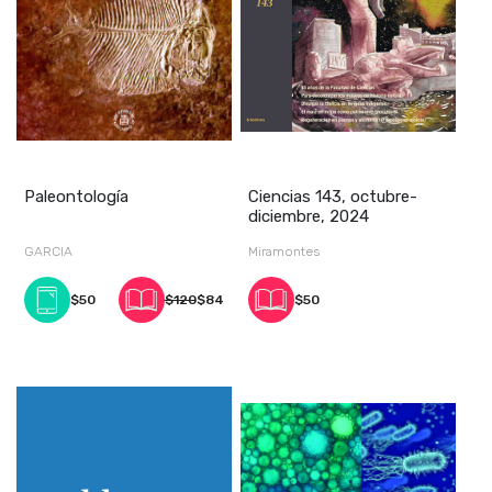
Paleontología
Ciencias 143, octubre-
diciembre, 2024
GARCIA
Miramontes
$50
$120
$84
$50