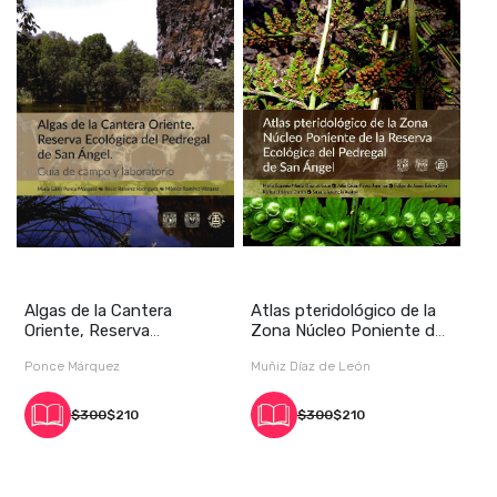
Algas de la Cantera
Atlas pteridológico de la
Oriente, Reserva
Zona Núcleo Poniente de
Ecológica del Pedregal
la Reserva
Ponce Márquez
Muñiz Díaz de León
$300
$210
$300
$210