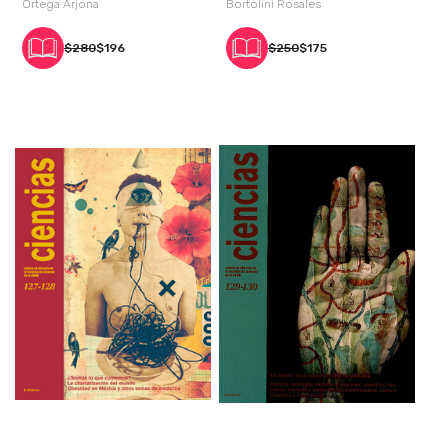
Ortega Arjona
Bortolini Rosales
$280
$196
$250
$175