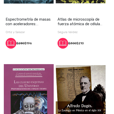
Espectrometría de masas
Atlas de microscopía de
con aceleradores:
fuerza atómica de células
Laboratorio Nacion
y tejidos
Ortiz y Salazar
Segura Valdez
$280
$196
$300
$210