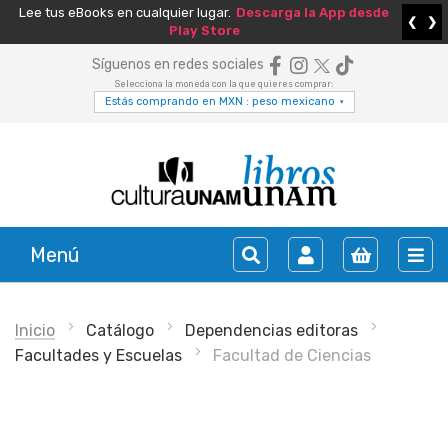
Lee tus eBooks en cualquier lugar.
Descarga la App desde
❮
❯
Play Store
Síguenos en redes sociales
Selecciona la moneda con la que quieres comprar:
Estás comprando en MXN : peso mexicano
▾
Menú
Inicio
Catálogo
Dependencias editoras
Facultades y Escuelas
Facultad de Ciencias