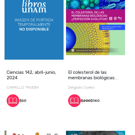
Ciencias 142, abril-junio,
El colesterol de las
2024
membranas biológicas:
¿perfección evolu
CARRILLO TRUEBA
Delgado Coello
$50
$200
$140