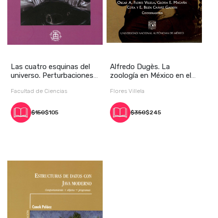
Las cuatro esquinas del
Alfredo Dugès. La
universo. Perturbaciones
zoología en México en el
del espacio
siglo XIX
Facultad de Ciencias
Flores Villela
$150
$105
$350
$245