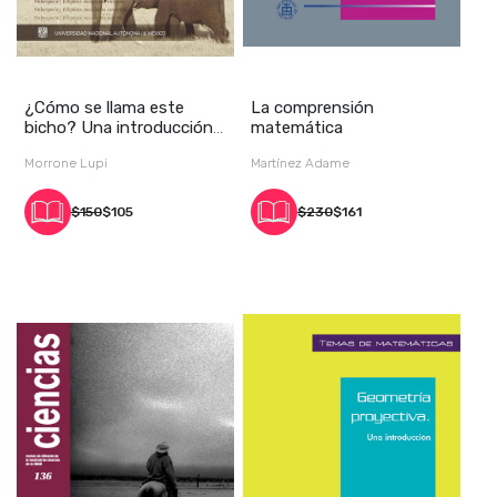
¿Cómo se llama este
La comprensión
bicho? Una introducción
matemática
a la nomenclatur
Morrone Lupi
Martínez Adame
$150
$105
$230
$161