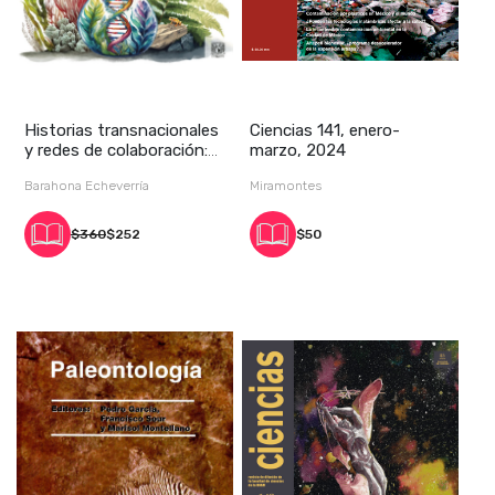
Historias transnacionales
Ciencias 141, enero-
y redes de colaboración:
marzo, 2024
confluenc
Barahona Echeverría
Miramontes
$360
$252
$50