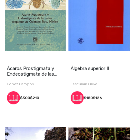
Ácaros Prostigmata y
Álgebra superior II
Endeostigmata de las
selvas tropicales
López Campos
Lascurain Orive
$300
$210
$180
$126