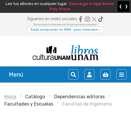
Lee tus eBooks en cualquier lugar.
Descarga la App desde
❮
❯
Play Store
Síguenos en redes sociales
Selecciona la moneda con la que quieres comprar:
Estás comprando en MXN : peso mexicano
▾
Menú
Inicio
Catálogo
Dependencias editoras
Facultades y Escuelas
Facultad de Ingeniería