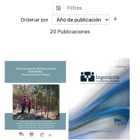
Filtros
Orden
Ordenar por
ascende
20
Publicaciones