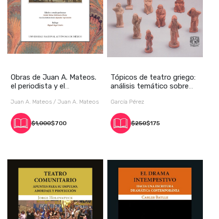
Obras de Juan A. Mateos.
Tópicos de teatro griego:
el periodista y el
análisis temático sobre
dramaturgo. Vols
algunas pi
Juan A. Mateos / Juan A. Mateos
García Pérez
$1,000
$700
$250
$175