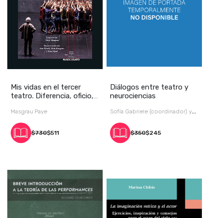
Mis vidas en el tercer
Diálogos entre teatro y
teatro. Diferencia, oficio,
neurociencias
revuelta
Masgrau Paye
Sofía Gabriele (coordinador) y
Lor
$730
$511
$350
$245