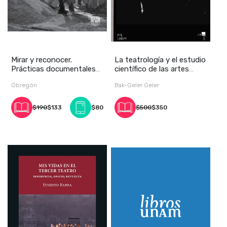
Mirar y reconocer.
La teatrología y el estudio
Prácticas documentales
científico de las artes
en la escena mexic
escénica
Obregón
Bak-Geler Geler
$190
$133
$80
$500
$350