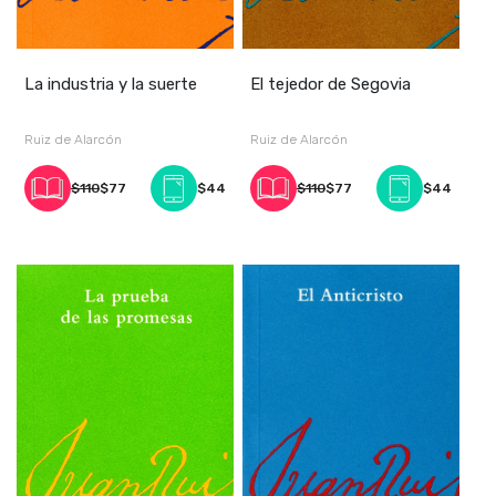
La industria y la suerte
El tejedor de Segovia
Ruiz de Alarcón
Ruiz de Alarcón
$110
$77
$44
$110
$77
$44