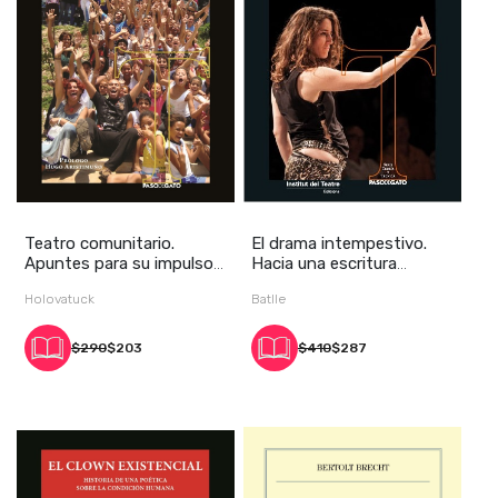
Teatro comunitario.
El drama intempestivo.
Apuntes para su impulso,
Hacia una escritura
abordaje y proy
dramática contemp
Holovatuck
Batlle
$290
$203
$410
$287