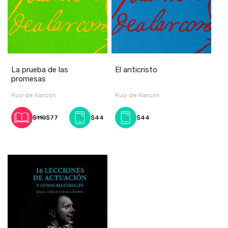
La prueba de las
El anticristo
promesas
Ruiz de Alarcón
Ruiz de Alarcón
$110
$77
$44
$44