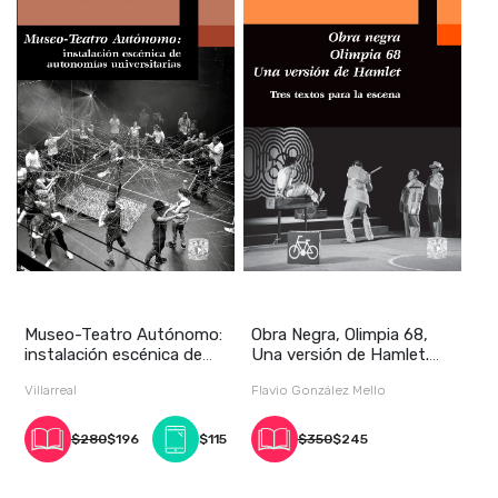
Museo-Teatro Autónomo:
Obra Negra, Olimpia 68,
instalación escénica de
Una versión de Hamlet.
autonomías un
Tres textos p
Villarreal
Flavio González Mello
$280
$196
$115
$350
$245