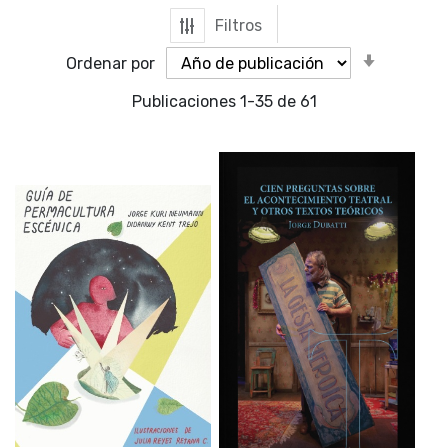
Filtros
Orden
Ordenar por
ascende
Publicaciones
1
-
35
de
61