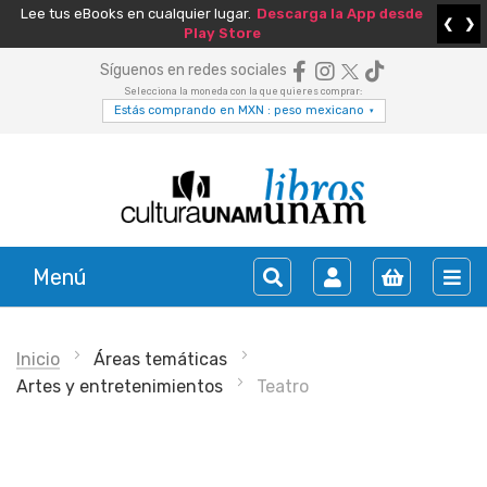
Lee tus eBooks en cualquier lugar.
Descarga la App desde
❮
❯
Play Store
Síguenos en redes sociales
Selecciona la moneda con la que quieres comprar:
Estás comprando en MXN : peso mexicano
▾
Menú
Inicio
Áreas temáticas
Artes y entretenimientos
Teatro