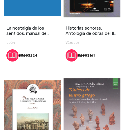
La nostalgia de los
Historias sonoras.
sentidos: manual de
Antología de obras del II
dramaturgia testimon
Concurso Nacion
León
Vázquez
$320
$224
$230
$161