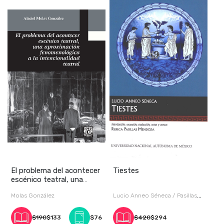
El problema del acontecer
Tiestes
escénico teatral, una
aproximación
Molas González
Lucio Anneo Séneca / Pasillas
Mendoza
$190
$133
$76
$420
$294