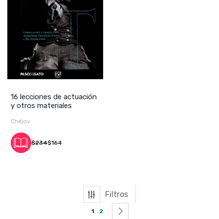
16 lecciones de actuación
y otros materiales
Chéjov
$234
$164
Filtros
Página
Actualmente estás leyendo página
Página
Página
Siguiente
1
2