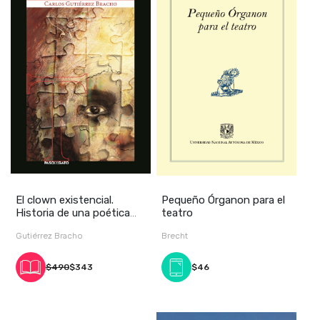
El clown existencial.
Pequeño Órganon para el
Historia de una poética
teatro
sobre la condi
Gutiérrez Bracho
Brecht
$490
$343
$46