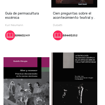
Guía de permacultura
Cien preguntas sobre el
escénica
acontecimiento teatral y
otros texto
Kuri Neumann
Dubatti
$355
$249
$360
$252