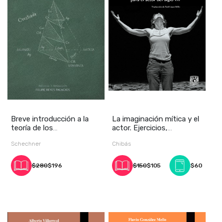
Breve introducción a la
La imaginación mítica y el
teoría de los
actor. Ejercicios,
performances
inspiración y
Schechner
Chibás
$280
$196
$150
$105
$60