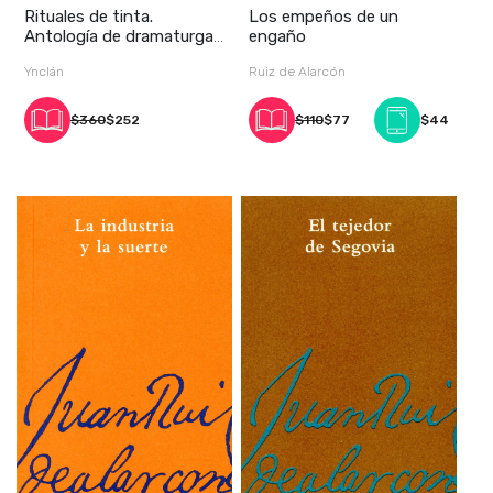
Rituales de tinta.
Los empeños de un
Antología de dramaturgas
engaño
mexicanas
Ynclán
Ruiz de Alarcón
$360
$252
$110
$77
$44