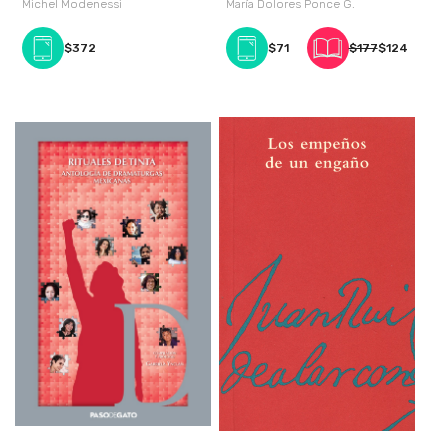
Michel Modenessi
María Dolores Ponce G.
$372
$71
$177
$124