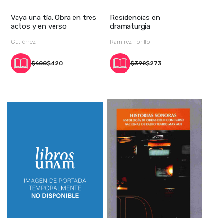
Vaya una tía. Obra en tres
Residencias en
actos y en verso
dramaturgia
Gutiérrez
Ramírez Torillo
$600
$420
$390
$273