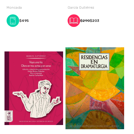
secreto de
Moncada
García Gutiérrez
$495
$290
$203