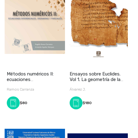
Métodos numéricos II:
Ensayos sobre Euclides.
ecuaciones
Vol 1. La geometría de la
diferenciales,ordinarias y
congruenci
Ramos Carranza
Álvarez J.
$80
$180