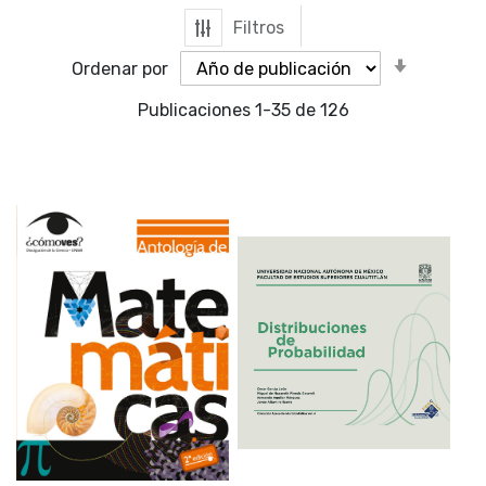
Filtros
Orden
Ordenar por
ascende
Publicaciones
1
-
35
de
126