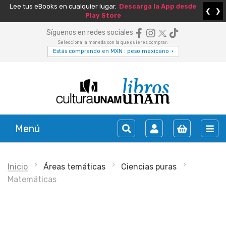
Lee tus eBooks en cualquier lugar.
Descarga la App desde
❮
❯
Play Store
Síguenos en redes sociales
Selecciona la moneda con la que quieres comprar:
Estás comprando en MXN : peso mexicano
▾
Menú
Inicio
Áreas temáticas
Ciencias puras
Matemáticas