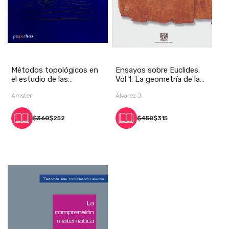
Métodos topológicos en
Ensayos sobre Euclides.
el estudio de las
Vol 1. La geometría de la
ecuaciones diferenc
congruenci
Amster
Álvarez J.
$360
$252
$450
$315