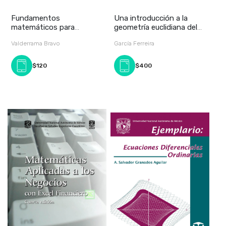
Fundamentos
Una introducción a la
matemáticos para
geometría euclidiana del
ciencias químicas e
plano
Valderrama Bravo
García Ferreira
ingeniería
$120
$400