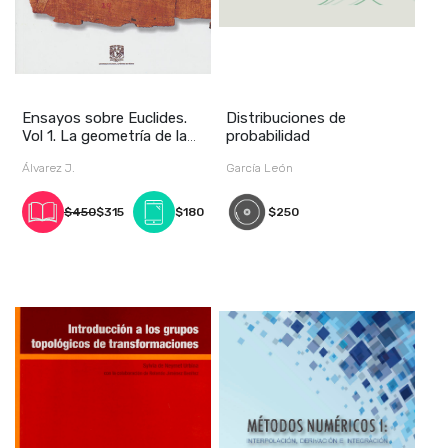
Ensayos sobre Euclides.
Distribuciones de
Vol 1. La geometría de la
probabilidad
congruenci
Álvarez J.
García León
$450
$315
$180
$250