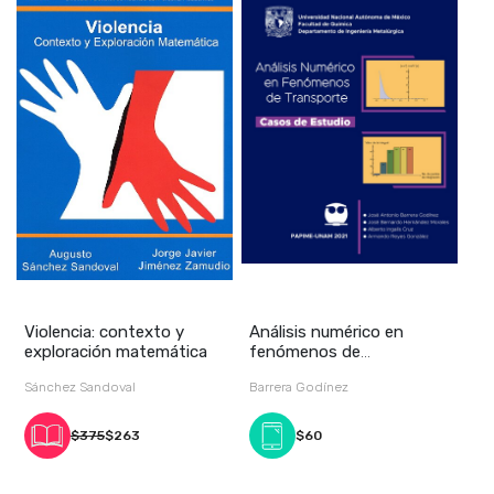
Violencia: contexto y
Análisis numérico en
exploración matemática
fenómenos de
transporte. Casos de
Sánchez Sandoval
Barrera Godínez
estud
$375
$263
$60