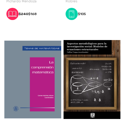
Pichardo Mendoza
Robles
$240
$168
$105