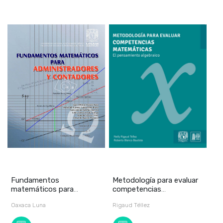
Fundamentos
Metodología para evaluar
matemáticos para
competencias
administradores y
matemáticas. El pensam
Oaxaca Luna
Rigaud Téllez
contadores