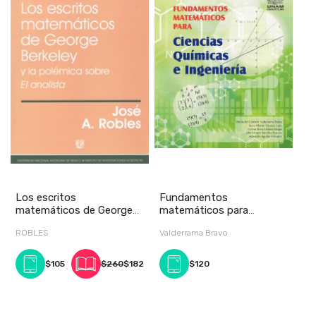
Los escritos
Fundamentos
matemáticos de George
matemáticos para
Berkeley y la polémica so
ciencias químicas e
ROBLES
Valderrama Bravo
ingeniería
$105
$260
$182
$120