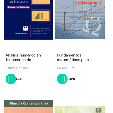
Análisis numérico en
Fundamentos
fenómenos de
matemáticos para
transporte. Casos de
administradores y
Barrera Godínez
Oaxaca Luna
estud
contadores
$60
$120