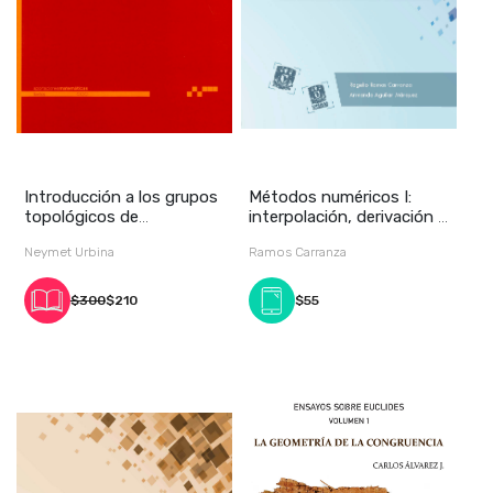
Introducción a los grupos
Métodos numéricos I:
topológicos de
interpolación, derivación e
transformaciones
integración
Neymet Urbina
Ramos Carranza
$300
$210
$55