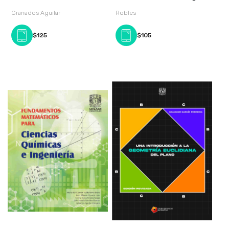
Berkeley y la polémica so
Granados Aguilar
Robles
$125
$105