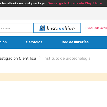
e tus eBooks en cualquier lugar.
Descarga la App desde Play Store
Búsqueda avan
ción
Servicios
Red de librerías
estigación Científica
Instituto de Biotecnología