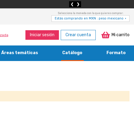
❮
❯
Selecciona la moneda con la que quieres comprar:
Estás comprando en MXN : peso mexicano
▾
Iniciar sesión
Crear cuenta
Mi carrito
zada
Áreas temáticas
Catálogo
Formato
Medicina, enfermería, odontología y veterinaria
Agricultura, economía forestal, caza y pesca
Contabilidad, contaduría y administración
Bibliotecología y cultura del libro