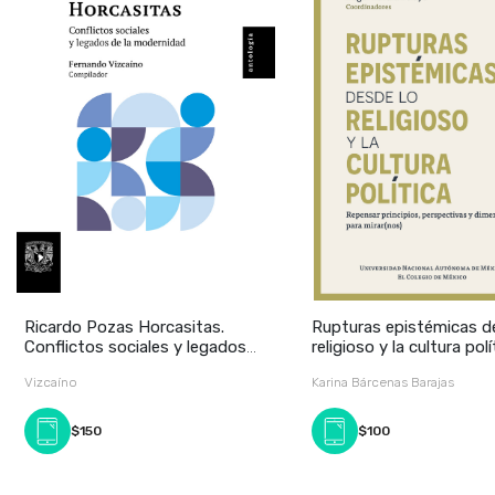
Ricardo Pozas Horcasitas.
Rupturas epistémicas d
Conflictos sociales y legados
religioso y la cultura polí
de l
Vizcaíno
Karina Bárcenas Barajas
$150
$100