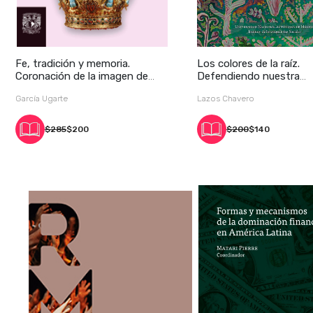
Fe, tradición y memoria.
Los colores de la raíz.
Coronación de la imagen de
Defendiendo nuestra
Santa Ma
agrobiodiversida
García Ugarte
Lazos Chavero
$285
$200
$200
$140