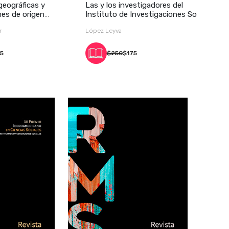
geográficas y
Las y los investigadores del
es de origen
Instituto de Investigaciones So
r
López Leyva
75
$250
$175