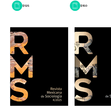
$125
$150