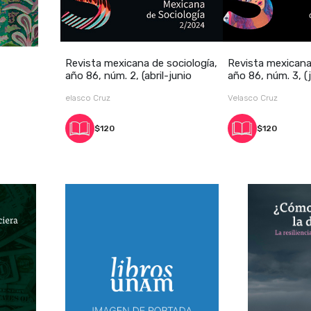
Revista mexicana de sociología,
Revista mexicana
año 86, núm. 2, (abril-junio
año 86, núm. 3, (j
elasco Cruz
Velasco Cruz
$120
$120