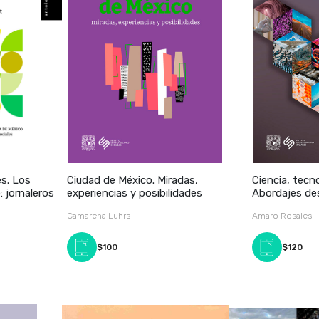
es. Los
Ciudad de México. Miradas,
Ciencia, tecn
 jornaleros
experiencias y posibilidades
Abordajes de
Camarena Luhrs
Amaro Rosales
$100
$120