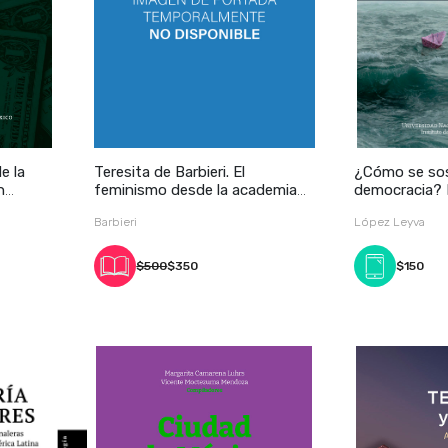
e la
Teresita de Barbieri. El
¿Cómo se sos
n
feminismo desde la academia
democracia? La resiliencia
un comp
democrática
Barbieri
López Leyva
$500
$350
$150