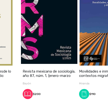
esde lo
Revista mexicana de sociología,
Movilidades e inm
tic
año 87, núm. 1, (enero-marzo
contextos migrato
Bayón
Miranda
$200
$110