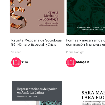
Revista Mexicana de Sociología
Formas y mecanismos d
86, Número Especial. ¿Crisis
dominación financiera e
América L
Velasco
Pierre Manigat
$120
$310
$217