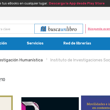
e tus eBooks en cualquier lugar.
Descarga la App desde Play Store
Búsqueda avan
ción
Servicios
Red de librerías
estigación Humanística
Instituto de Investigaciones Soc
210