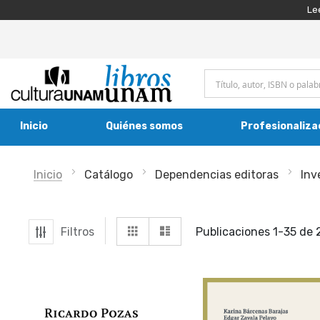
Le
Inicio
Quiénes somos
Profesionaliza
Inicio
Catálogo
Dependencias editoras
Inv
Ver
Grilla
Lista
Filtros
Publicaciones
1
-
35
de
como