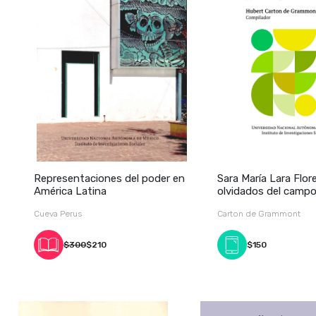
Representaciones del poder en
Sara María Lara Flor
América Latina
olvidados del campo:
Cueva Perus
Carton de Grammont
$300
$210
$150