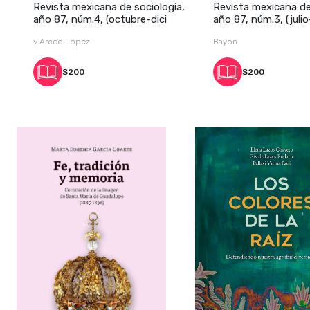
Revista mexicana de sociología,
Revista mexicana de
año 87, núm.4, (octubre-dici
año 87, núm.3, (juli
y Arceo López
Bayón
$200
$200