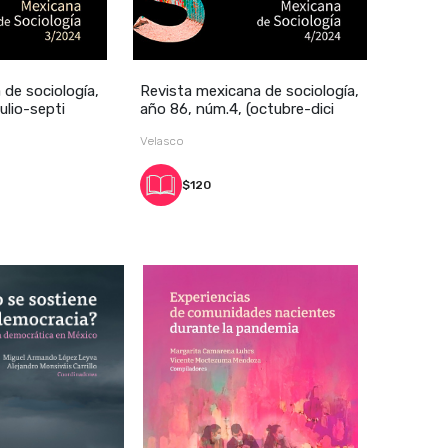
 de sociología,
Revista mexicana de sociología,
ulio-septi
año 86, núm.4, (octubre-dici
Velasco
$120