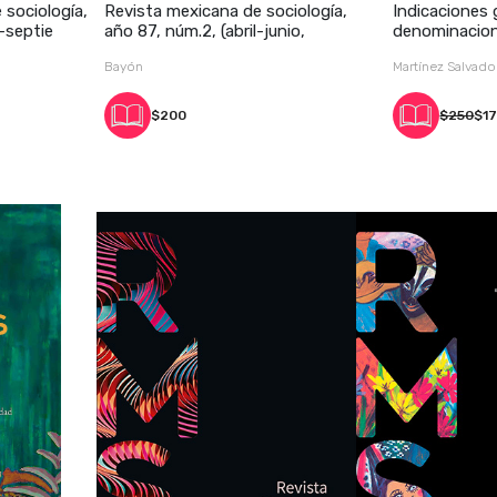
 sociología,
Revista mexicana de sociología,
Indicaciones 
o-septie
año 87, núm.2, (abril-junio,
denominacion
alimenta
Bayón
Martínez Salvado
$200
$250
$1