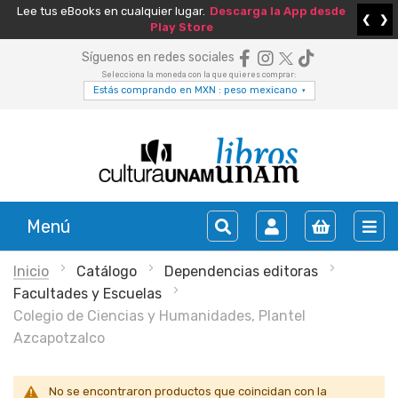
Lee tus eBooks en cualquier lugar.
Descarga la App desde
❮
❯
Play Store
Síguenos en redes sociales
Selecciona la moneda con la que quieres comprar:
Estás comprando en MXN : peso mexicano
▾
Menú
Inicio
Catálogo
Dependencias editoras
Facultades y Escuelas
Colegio de Ciencias y Humanidades, Plantel
Azcapotzalco
No se encontraron productos que coincidan con la