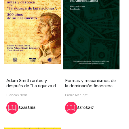
Adam Smith antes y
Formas y mecanismos de
después de "La riqueza de
la dominación financiera
las naciones",
en América L
Blancas Neria
Pierre Manigat
$225
$158
$310
$217