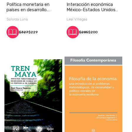
Política monetaria en
Interacción económica
países en desarrollo.
México-Estados Unidos
Sectores económi
en el neoliberal
Solorza Luna
Leal Villegas
$327
$229
$285
$200