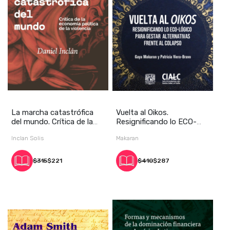
La marcha catastrófica
Vuelta al Oikos.
del mundo. Crítica de la
Resignificando lo ECO-
economía pol
lógico para gestar al
Inclan Solis
Makaran
$315
$221
$410
$287