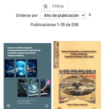
Filtros
Orden
Ordenar por
ascende
Publicaciones
1
-
35
de
538