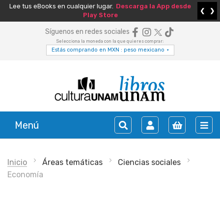
Lee tus eBooks en cualquier lugar.
Descarga la App desde
❮
❯
Play Store
Síguenos en redes sociales
Selecciona la moneda con la que quieres comprar:
Estás comprando en MXN : peso mexicano
▾
Menú
Inicio
Áreas temáticas
Ciencias sociales
Economía