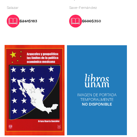
permanente, colapso cli
Salazar
Saxe-Fernández
$261
$183
$500
$350