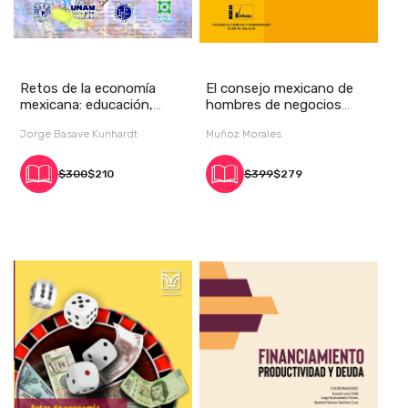
Retos de la economía
El consejo mexicano de
mexicana: educación,
hombres de negocios
ciencia y tecnolog
(CMHN). Expresión
Jorge Basave Kunhardt
Muñoz Morales
$300
$210
$399
$279