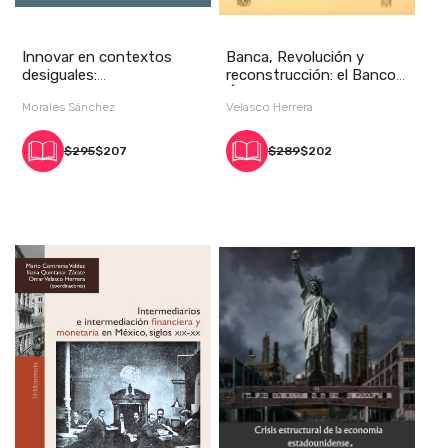
Innovar en contextos
Banca, Revolución y
desiguales:
reconstrucción: el Banco
heterogeneidad
Único de Emisió
Morales Sánchez
Velasco Herrera
estructural,
$295
$207
$289
$202