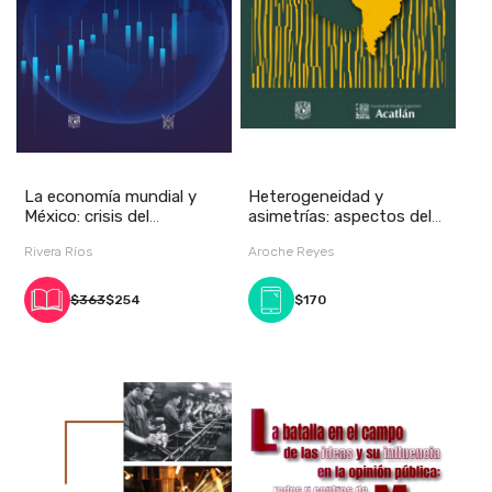
La economía mundial y
Heterogeneidad y
México: crisis del
asimetrías: aspectos del
capitalismo global
desarrollo económi
Rivera Ríos
Aroche Reyes
$363
$254
$170