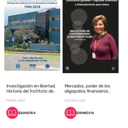
Investigación en libertad.
Mercados, poder de los
Historia del Instituto de
oligopolios financieros
Investi
globales. Fra
Mariño Jaso
Solorza Luna
$220
$154
$308
$216