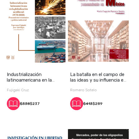
Industrialización
La batalla en el campo de
latinoamericana en la
las ideas y su influencia en
globalización neolib
la op
Fujigaki Cruz
Romero Sotelo
$338
$237
$413
$289