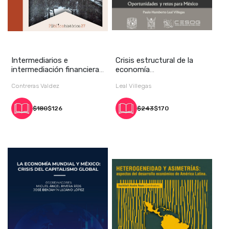
Intermediarios e
Crisis estructural de la
intermediación financiera
economía
y monetaria en Mé
estadounidense.
Contreras Valdez
Leal Villegas
Oportunida
$180
$126
$243
$170