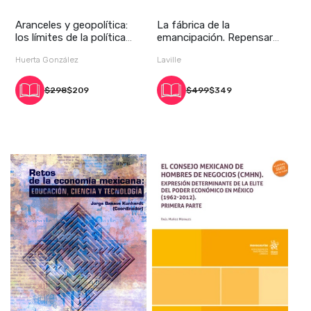
Aranceles y geopolítica:
La fábrica de la
los límites de la política
emancipación. Repensar
económic
la crítica del capit
Huerta González
Laville
$298
$209
$499
$349