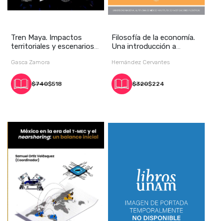
Tren Maya. Impactos
Filosofía de la economía.
territoriales y escenarios
Una introducción a
de cambio en
problemas metod
Gasca Zamora
Hernández Cervantes
$740
$518
$320
$224