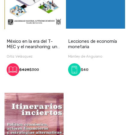
México en la era del T-
Lecciones de economía
MEC y el nearshoring: un
monetaria
balance inic
Ortiz Velásquez
Mántey de Anguiano
$428
$300
$40