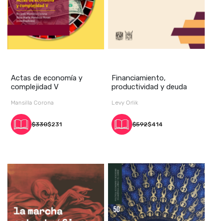
Actas de economía y
Financiamiento,
complejidad V
productividad y deuda
Mansilla Corona
Levy Orlik
$330
$231
$592
$414