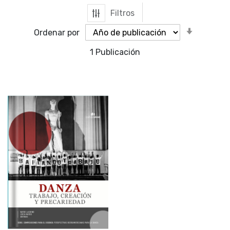
Filtros
Orden
Ordenar por
ascende
1
Publicación