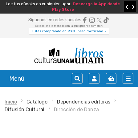
Lee tus eBooks en cualquier lugar.
Descarga la App desde
❮
❯
Play Store
Síguenos en redes sociales
Selecciona la moneda con la que quieres comprar:
Estás comprando en MXN : peso mexicano
▾
Menú
Inicio
Catálogo
Dependencias editoras
Difusión Cultural
Dirección de Danza