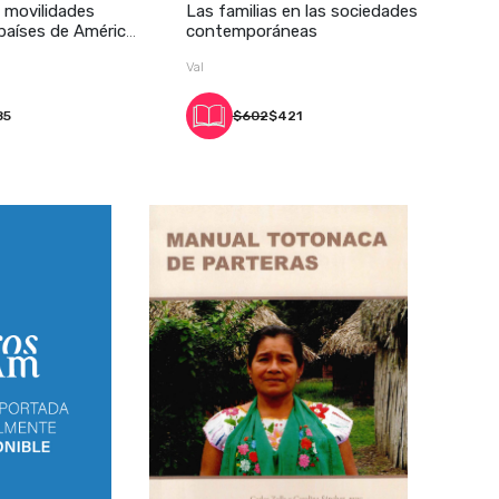
 movilidades
Las familias en las sociedades
países de América
contemporáneas
Val
85
$602
$421