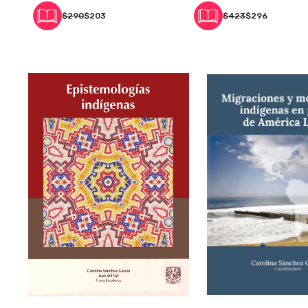
$290
$203
$423
$296