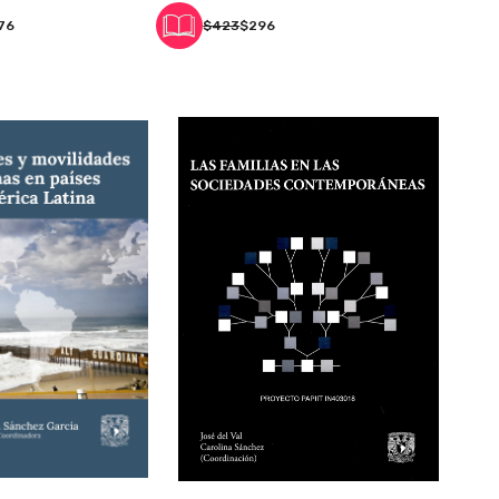
76
$423
$296