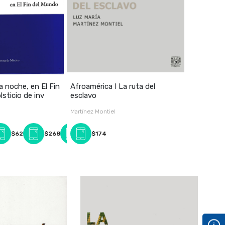
a noche, en El Fin
Afroamérica I La ruta del
lsticio de inv
esclavo
Martínez Montiel
$62
$268
$285
$174
$164
$133
$45