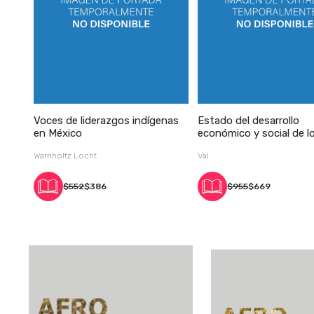
Voces de liderazgos indígenas
Estado del desarrollo
en México
económico y social de l
pueblos indí
Warnholtz Locht
Val
$552
$386
$955
$669