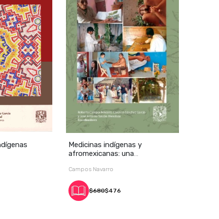
ndígenas
Medicinas indígenas y
afromexicanas: una
aproximación diagnó
Campos Navarro
$680
$476