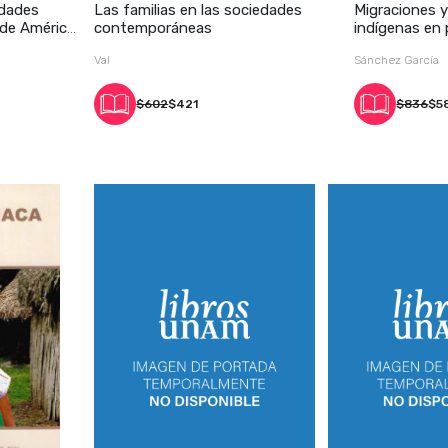
idades
Las familias en las sociedades
Migraciones y
 de América
contemporáneas
indígenas en 
Lat
Val
Sánchez García
$602
$421
$836
$5