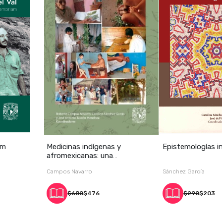
am
Medicinas indígenas y
Epistemologías i
afromexicanas: una
aproximación diagnó
Campos Navarro
Sánchez García
$680
$476
$290
$203