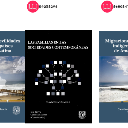
$423
$296
$680
$4