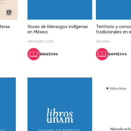
teras
Voces de liderazgos indígenas
Territorio y cono
en México
tradicionales en e
Totonacapan
Warnholtz Locht
Sánchez
$552
$386
$491
$344