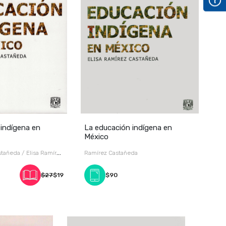
 indígena en
La educación indígena en
México
stañeda / Elisa Ramírez
Ramírez Castañeda
a Ramírez Castañeda
$27
$19
$90