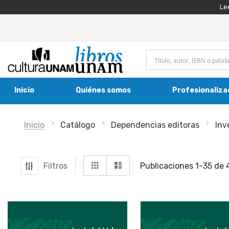
Le
Inicio
Quiénes somos
Profesionaliza
Inicio
Catálogo
Dependencias editoras
Inv
Ver
Grilla
Lista
Filtros
Publicaciones
1
-
35
de
como