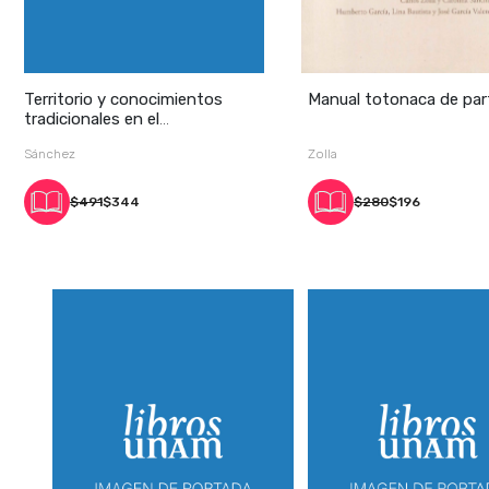
Territorio y conocimientos
Manual totonaca de par
tradicionales en el
Totonacapan
Sánchez
Zolla
$491
$344
$280
$196