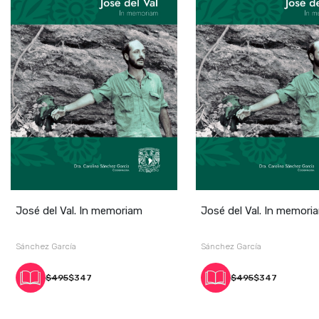
José del Val. In memoriam
José del Val. In memori
Sánchez García
Sánchez García
$495
$347
$495
$347