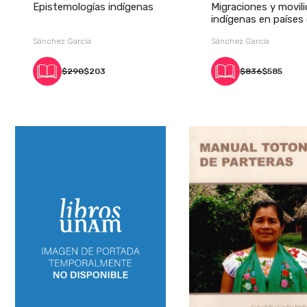
Epistemologías indígenas
Migraciones y movil
indígenas en países
Lat
Sánchez García
Sánchez García
$290
$203
$836
$585