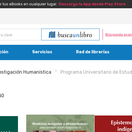
e tus eBooks en cualquier lugar.
Descarga la App desde Play Store
Búsqueda avan
ción
Servicios
Red de librerías
estigación Humanística
Programa Universitario de Estudi
40