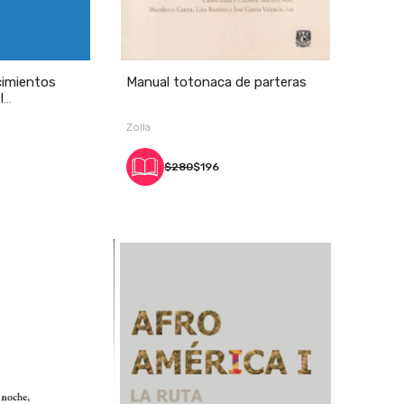
cimientos
Manual totonaca de parteras
l
Zolla
$280
$196