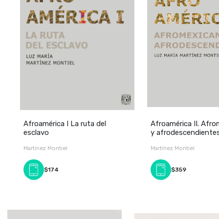
Afroamérica I La ruta del
Afroamérica II. Afr
esclavo
y afrodescendiente
Martínez Montiel
Martínez Montiel
$174
$359