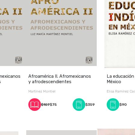
omexicanos
Afroamérica II. Afromexicanos
La educación
s
y afrodescendientes
México
Martínez Montiel
Elisa Ramírez Ca
Castañeda / Elis
$107
$75
$359
$90