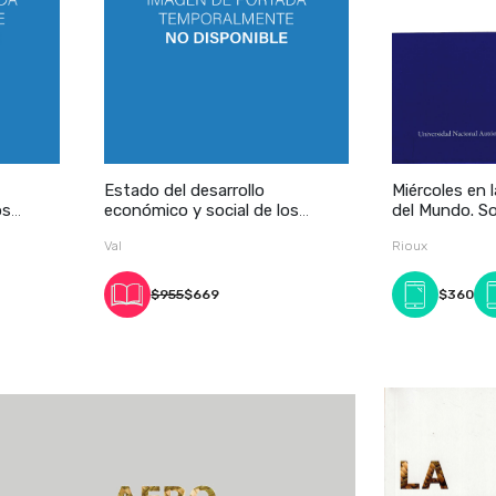
Estado del desarrollo
Miércoles en l
os
económico y social de los
del Mundo. So
pueblos indí
Val
Rioux
$955
$669
$360