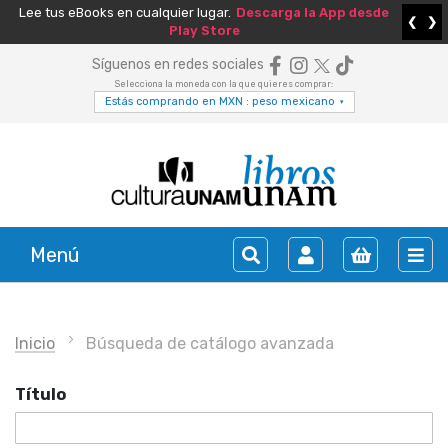
Lee tus eBooks en cualquier lugar.
Descarga la App desde
❮
❯
Play Store
Síguenos en redes sociales
Selecciona la moneda con la que quieres comprar:
Estás comprando en MXN : peso mexicano
▾
Menú
Inicio
Búsqueda de catálogo avanzada
Título