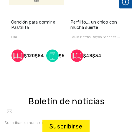
Canción para dormir a
Perfilito…, un chico con
U
Pastillita
mucha suerte
c
Lira
Laura Bertha Reyes Sánchez /
G
/
$120
$84
$55
$48
$34
Boletín de noticias
Suscríbase a nuestro boletín:
Suscribirse