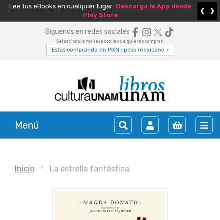
Lee tus eBooks en cualquier lugar.
Descarga la App desde
❮
❯
Play Store
Síguenos en redes sociales
Selecciona la moneda con la que quieres comprar:
Estás comprando en MXN : peso mexicano
▾
Menú
Inicio
La estrella fantástica