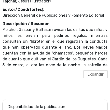
Tajonar, Jesús (ilustrador)
Editor/Coeditor(es):
Dirección General de Publicaciones y Fomento Editorial
Descripción / Resumen
Melchor, Gaspar y Baltasar revisan las cartas que niñas y
niños les envían para pedirles regalos, mientras
consultan un "librote" en el que registran la conducta
que han observado durante el año. Los Reyes Magos
cuentan con la ayuda de "chamacos", pequeños héroes
de cuento que cultivan el Jardín de los Juguetes. Cada
5 de enero, al dar las doce de la noche, la estrella de
Belén, ese astro fantástico, aparece en el cielo para
guiarlos en su recorrido. Pero aquella noche se encendió
una estrella falsa, creada por el envidioso Gurriato -una
especie de grinch-, con la intención de impedir que los
juguetes llegaran a su destino. Esta es la historia de
aquel contratiempo y de cómo el valeroso Chuchito, uno
de esos jardineritos aliados de los Magos, logró que
Disponibilidad de la publicación