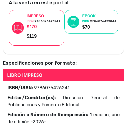
retomaran su camino para felicidad de los inocentes que
A la venta en este portal
los esperaban con ilusión.
IMPRESO
EBOOK
ISBN
9786076426241
ISBN
9786076429044
$170
$70
$119
Especificaciones por formato:
LIBRO IMPRESO
ISBN/ISSN:
9786076426241
Editor/Coeditor(es):
Dirección General de
Publicaciones y Fomento Editorial
Edición o Número de Reimpresión:
1 edición, año
de edición -2026-