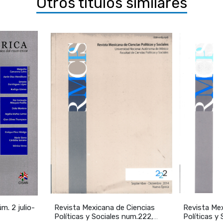
Otros títulos similares
melí Vanegas 1 11
eliminares 1 21
 edición 1 21
a edición 1 24
 1 25
TURA DEL PODER
tura del gobierno 1 3 5
ores del poder 1 57
 nacional y el factor de dominio 1 85
URA SOCIAL Y P OLÍTIC A
ructura política a la social 1 99
ad plural 1 10 3
cación y movilidad social 1 141
o rmidad y la lucha cívica 1 159
A POLÍTICA Y DESARROLLO ECONÓMICO
es políticas y desarrollo económico 1 7 9
m. 2 julio-
Revista Mexicana de Ciencias
Revista Mex
ILIDAD ES DE LA DEMOCRACIA
Políticas y Sociales num.222,
Políticas y
e valor y política 1 199