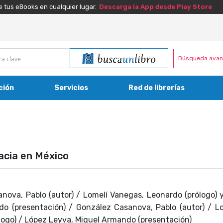
e tus eBooks en cualquier lugar.
Descarga la App desde Play Store
Búsqueda avan
ción
Servicios
Red de librerías
cia en México
nova, Pablo (autor) / Lomelí Vanegas, Leonardo (prólogo) 
o (presentación) / González Casanova, Pablo (autor) / L
logo) / López Leyva, Miguel Armando (presentación)