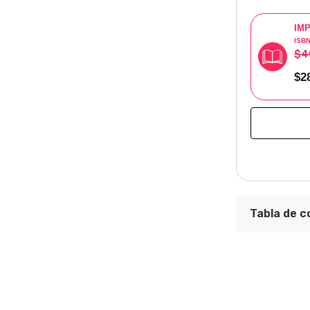
IM
ISB
$4
$2
Tabla de c
Indice
Presentaci
Miguel Arm
Prólogo