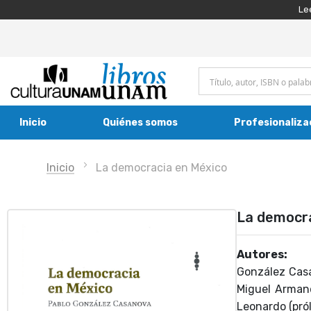
Le
Inicio
Quiénes somos
Profesionaliza
Inicio
La democracia en México
La democra
Autores:
González Casa
Miguel Armand
Leonardo (pró