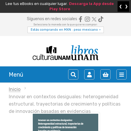
Lee tus eBooks en cualquier lugar.
Descarga la App desde
❮
❯
Play Store
Síguenos en redes sociales
Selecciona la moneda con la que quieres comprar:
Estás comprando en MXN : peso mexicano
▾
Menú
Inicio
Innovar en contextos desiguales: heterogeneidad
estructural, trayectorias de crecimiento y políticas
de innovación basadas en evidencias