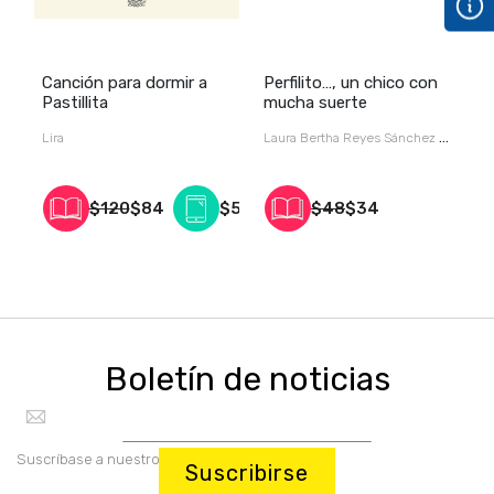
Canción para dormir a
Perfilito…, un chico con
U
Pastillita
mucha suerte
c
Lira
Laura Bertha Reyes Sánchez /
G
/
$120
$84
$55
$48
$34
Boletín de noticias
Suscríbase a nuestro boletín:
Suscribirse