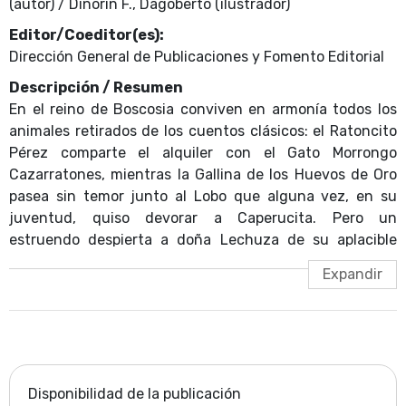
(autor) / Dinorín F., Dagoberto (ilustrador)
Editor/Coeditor(es):
Dirección General de Publicaciones y Fomento Editorial
Descripción / Resumen
En el reino de Boscosia conviven en armonía todos los
animales retirados de los cuentos clásicos: el Ratoncito
Pérez comparte el alquiler con el Gato Morrongo
Cazarratones, mientras la Gallina de los Huevos de Oro
pasea sin temor junto al Lobo que alguna vez, en su
juventud, quiso devorar a Caperucita. Pero un
estruendo despierta a doña Lechuza de su aplacible
sueño y altera la paz del bosque: una multitud
indignada, encabezada por el Ratón Pérez, agita mantas
con consignas como "¡Abajo el Ratón Miguelito!", el
personaje de los guantes blancos que ahora invade
pantallas de cine, cuentos y revistas. Los boscosos se
unen para defender su trabajo. ¿En qué terminará
semejante manifestación?
Disponibilidad de la publicación