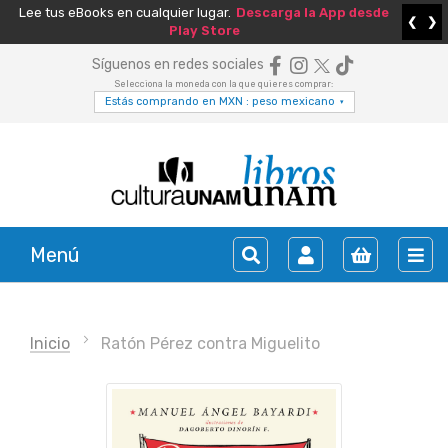
Lee tus eBooks en cualquier lugar.
Descarga la App desde
❮
❯
Play Store
Síguenos en redes sociales
Selecciona la moneda con la que quieres comprar:
Estás comprando en MXN : peso mexicano
▾
Menú
Inicio
Ratón Pérez contra Miguelito