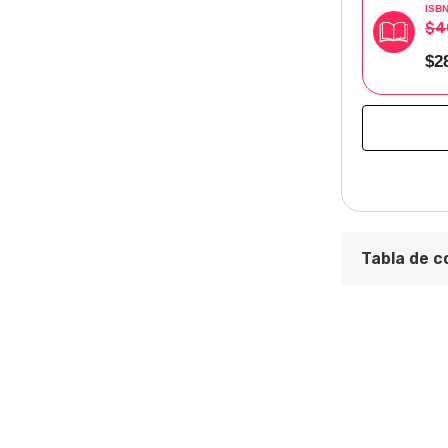
ISB
$4
$2
Tabla de c
ÍNDICE Intr
Considerac
[ listaría d
La historia 
La historiog
La historia 