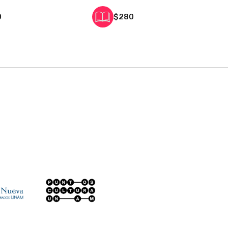
0
$280
práctica
al