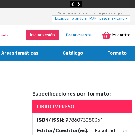
❮
❯
Selecciona la moneda con la que quieres comprar:
Estás comprando en MXN : peso mexicano
▾
Iniciar sesión
Crear cuenta
Mi carrito
zada
Áreas temáticas
Catálogo
Formato
Medicina, enfermería, odontología y veterinaria
Agricultura, economía forestal, caza y pesca
Contabilidad, contaduría y administración
Bibliotecología y cultura del libro
Especificaciones por formato:
LIBRO IMPRESO
ISBN/ISSN:
9786073080361
Editor/Coeditor(es):
Facultad de