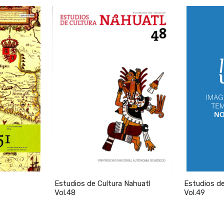
gias de investigación 56
 de San Jerónimo. La historia desde el edificio (estudio desc
 n y adaptación del prin1eredificio (1583-1619 ) 69
ción del conjunto conventual. El templo y las áreas común
ación de la estructura l1abitacional (1629-1792) 120
anteni1niento y renovación del conjunto con- ventual ( 166
 1810 - 1 8 0 1) 161
ració n (18G 1-1863) y finales del siglo XI 170
s 182 La ciudad y el convento. Más allá de los márgenes (e
vo.) 189
entro de la ciudad desde el exterio r 189
Estudios de Cultura Nahuatl
Estudios de
o y el mundo urbano 190
Vol.48
Vol.49
 y la traza de la ciudad 232
o y la distribución del agua en la ciudad 232
 de los recorridos: el abasto 250