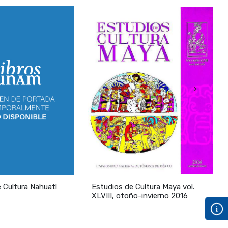
riptivo) 61
es (1583-
›
8- 1810)
studio
 Cultura Nahuatl
Estudios de Cultura Maya vol.
E
XLVIII, otoño-invierno 2016
n
L