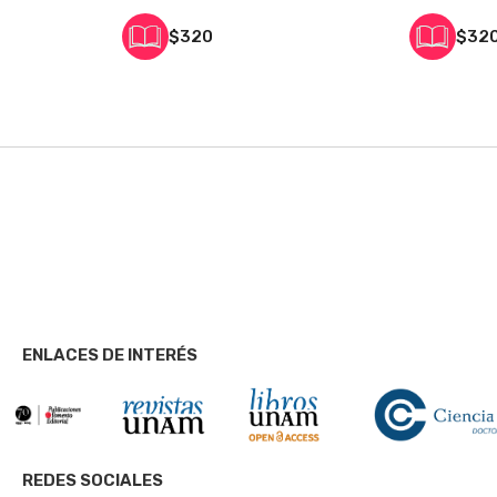
 en los recorridos: el fasto urbarno 258
$320
$32
es 270
entro de la ciudad desde el interior. Las normas frente a la 
 en las reglas, constituciones y preceptos pastorales 273
 en la vida 304
ra conventual y patronazgo 359
de San Jerónirno. Las monjas y el maestro mayor de la catedr
es 379
inas y cuadros 385
 433
ENLACES DE INTERÉS
REDES SOCIALES