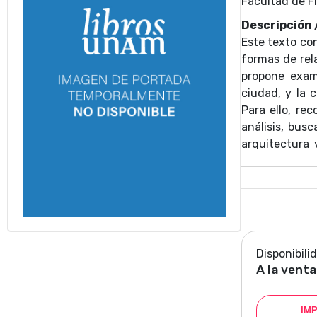
Facultad de Fi
Descripción
Este texto co
formas de rel
propone exam
ciudad, y la 
Para ello, re
análisis, bus
arquitectura 
Ciudad de Méx
Disponibili
A la venta
IM