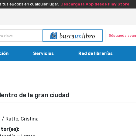
e tus eBooks en cualquier lugar.
Descarga la App desde Play Store
Búsqueda avan
ción
Servicios
Red de librerías
dentro de la gran ciudad
 / Ratto, Cristina
tor(es):