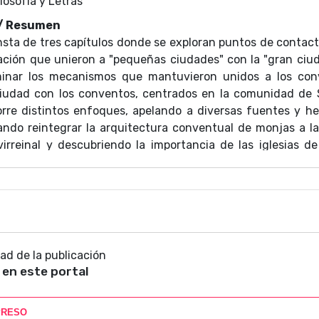
losofía y Letras
 / Resumen
nsta de tres capítulos donde se exploran puntos de contact
ación que unieron a "pequeñas ciudades" con la "gran ciud
inar los mecanismos que mantuvieron unidos a los con
ciudad con los conventos, centrados en la comunidad de
corre distintos enfoques, apelando a diversas fuentes y h
cando reintegrar la arquitectura conventual de monjas a la 
virreinal y descubriendo la importancia de las iglesias d
ico.
dad de la publicación
 en este portal
PRESO