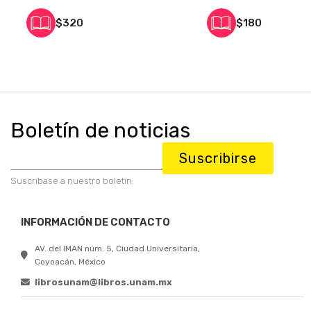
El convento
$320
$180
Conclusion
La ciudad d
271
El convento
El convento
Arquitectu
Boletín de noticias
La iglesia 
Conclusion
Suscribirse
Anexo: lám
Suscríbase a nuestro boletín:
Bibiografía
INFORMACIÓN DE CONTACTO
AV. del IMAN núm. 5, Ciudad Universitaria,
Coyoacán, México
librosunam@libros.unam.mx