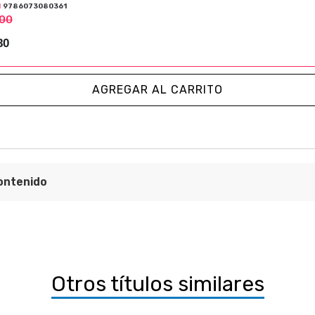
N
9786073080361
00
80
AGREGAR AL CARRITO
ontenido
oducción 13
iones prehminares 21
el arte y arqueolo gía histórica. Los estudios transdisciplinar
del arte y las historias del arte 37
Otros títulos similares
rafia. Un balance crítico 41
del arte y los es tudios de género: ¿una historiografia del ar