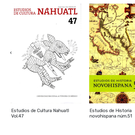
feminista?
Las estrate
El convento
La fundació
La conforma
1619) 69
La consolid
‹
Obras de 1n
123
El siglo XI (
La excla ust
Conclusione
interpretati
La ciudad d
de
Estudios de Cultura Nahuatl
Estudios de Historia
El convent
Vol.47
novohispana núm.51
El convento
El conven t
El convento