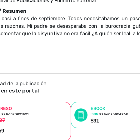
eral de Publicaciones y Fomento Editorial
 / Resumen
 casi a fines de septiembre. Todos necesitábamos un pas
as razones. Mi padre se desesperaba con la burocracia g
comentar que la disyuntiva no era fácil ¿A quién ser leal: a l
dad de la publicación
 en este portal
PRESO
EBOOK
N
9786073021821
ISBN
9786073024969
27
$91
59