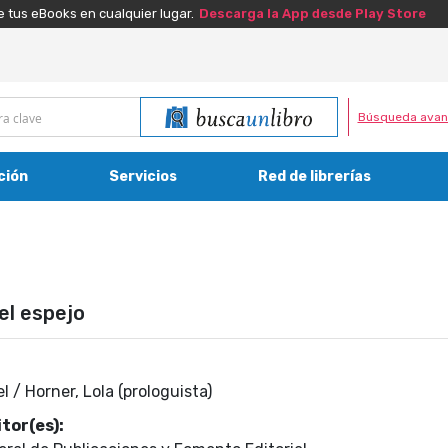
e tus eBooks en cualquier lugar.
Descarga la App desde Play Store
Búsqueda avan
ción
Servicios
Red de librerías
el espejo
l / Horner, Lola (prologuista)
tor(es):