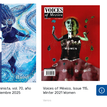
›
nista, vol. 70, año
Voices of México, Issue 115,
D
iciembre 2025
Winter 2021 Women
g
Varios
M