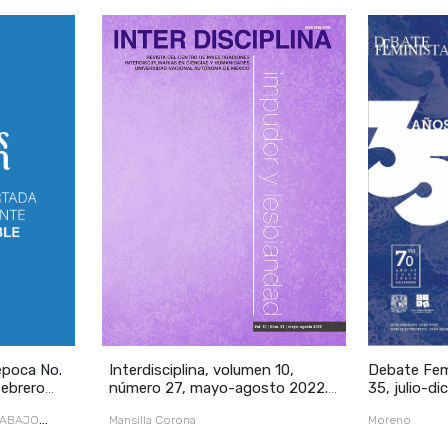
ocadura /389
época No.
Interdisciplina, volumen 10,
Debate Femi
febrero
número 27, mayo-agosto 2022.
35, julio-d
Impudor y lesbiandad
RABAJO
Mansilla Corona
Moreno