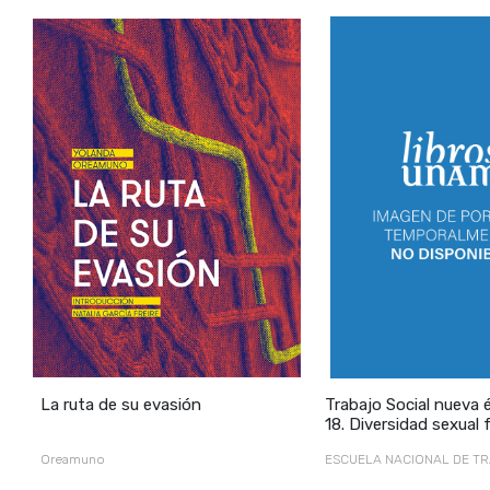
La desemb
‹
La ruta de su evasión
Trabajo Social nueva 
18. Diversidad sexual 
2008
/
Oreamuno
ESCUELA NACIONAL DE T
SOCIAL