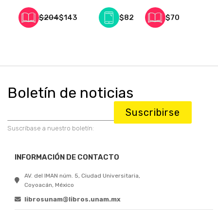
$204
$143
$82
$70
Boletín de noticias
Suscribirse
Suscríbase a nuestro boletín:
INFORMACIÓN DE CONTACTO
AV. del IMAN núm. 5, Ciudad Universitaria,
Coyoacán, México
librosunam@libros.unam.mx