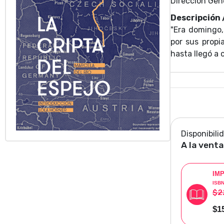
Dirección Gen
Descripción
"Era domingo,
por sus propi
hasta llegó a 
Disponibili
A la venta
IM
ISB
$2
$1