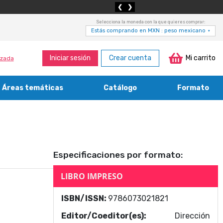
❮
❯
Selecciona la moneda con la que quieres comprar:
Estás comprando en MXN : peso mexicano
▾
Iniciar sesión
Crear cuenta
Mi carrito
zada
Áreas temáticas
Catálogo
Formato
Medicina, enfermería, odontología y veterinaria
Agricultura, economía forestal, caza y pesca
Contabilidad, contaduría y administración
Bibliotecología y cultura del libro
Especificaciones por formato:
LIBRO IMPRESO
ISBN/ISSN:
9786073021821
Editor/Coeditor(es):
Dirección