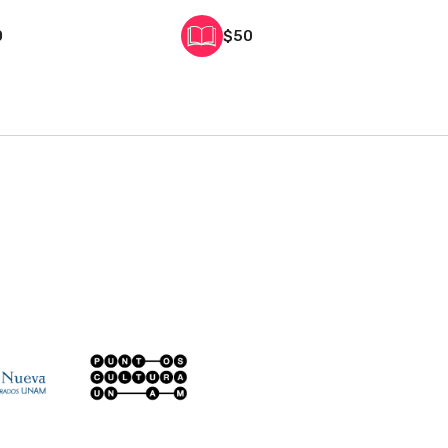
0
$50