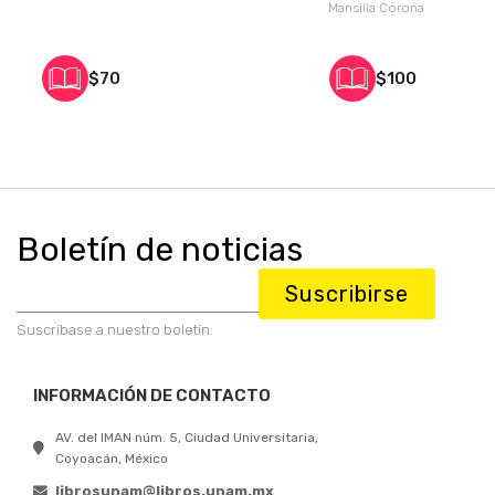
Mansilla Corona
$70
$100
Boletín de noticias
Suscribirse
Suscríbase a nuestro boletín:
INFORMACIÓN DE CONTACTO
AV. del IMAN núm. 5, Ciudad Universitaria,
Coyoacán, México
librosunam@libros.unam.mx