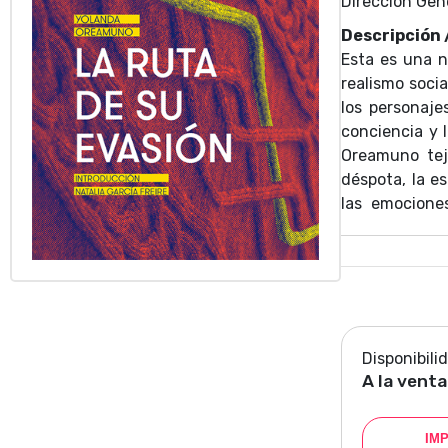
Dirección Gen
Descripción
Esta es una n
realismo soci
los personaje
conciencia y 
Oreamuno tej
déspota, la e
las emocione
verdadera de 
impuestos por
prólogo de Na
cómodo, leván
Disponibili
A la venta
IM