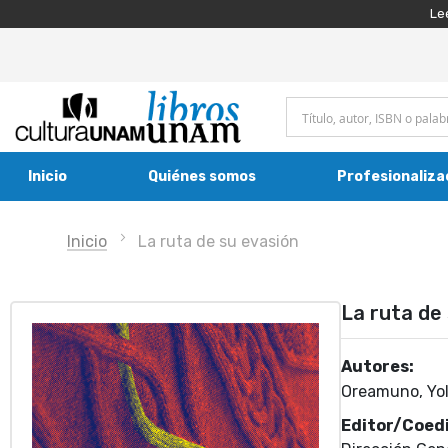
Le
Inicio
Quiénes somos
Profesionaliza
Inicio
La ruta de su evasión
La ruta de
Autores:
Oreamuno, Yola
Editor/Coedi