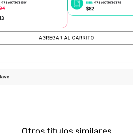
N
9786073031301
ISBN
9786073036375
04
$82
43
AGREGAR AL CARRITO
lave
su evasión
ica
eneral de Publicaciones y Fomento Editorial
Otros títulos similares