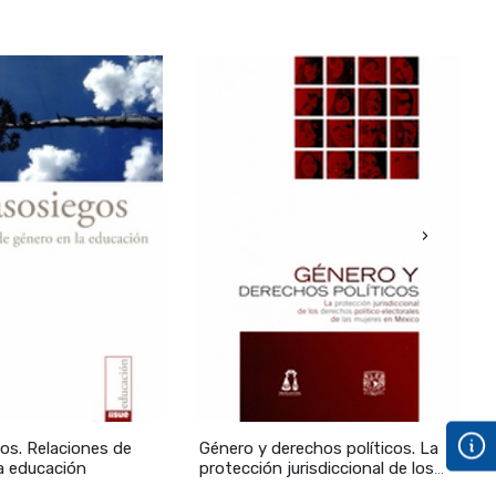
›
os. Relaciones de
Género y derechos políticos. La
R
a educación
protección jurisdiccional de los
c
derechos político-electorales de
p