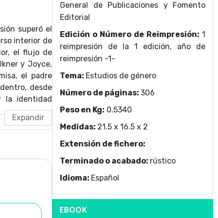
General de Publicaciones y Fomento
Editorial
sión superó el
Edición o Número de Reimpresión:
1
so interior de
reimpresión de la 1 edición, año de
r, el flujo de
reimpresión -1-
lkner y Joyce,
isa, el padre
Tema:
Estudios de género
adentro, desde
Número de páginas:
306
 la identidad
Peso en Kg:
0.5340
estiona; roles
invitación del
Medidas:
21.5 x 16.5 x 2
r, no se ponga
Extensión de fichero:
Terminado o acabado:
rústico
Idioma:
Español
EBOOK