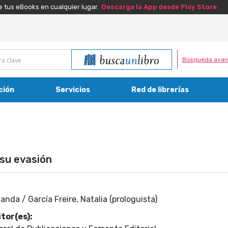
e tus eBooks en cualquier lugar.
Descarga la App desde Play Store
Búsqueda avan
ción
Servicios
Red de librerías
 su evasión
nda / García Freire, Natalia (prologuista)
tor(es):