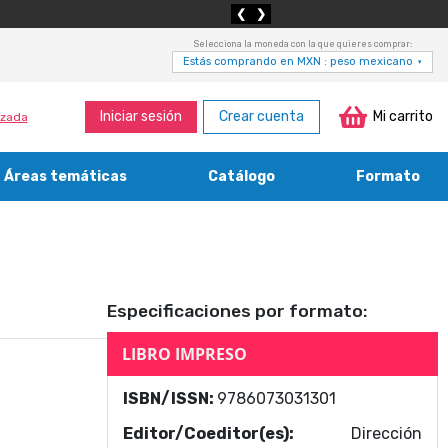
❮
❯
Selecciona la moneda con la que quieres comprar:
Estás comprando en MXN : peso mexicano
▾
Iniciar sesión
Crear cuenta
Mi carrito
zada
Áreas temáticas
Catálogo
Formato
Medicina, enfermería, odontología y veterinaria
Agricultura, economía forestal, caza y pesca
Contabilidad, contaduría y administración
Bibliotecología y cultura del libro
Especificaciones por formato:
LIBRO IMPRESO
ISBN/ISSN:
9786073031301
Editor/Coeditor(es):
Dirección