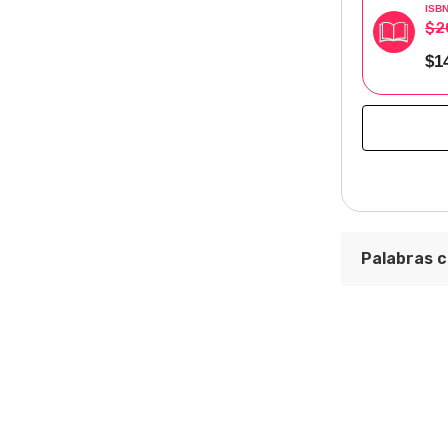
ISB
$2
$1
Palabras c
La ruta de 
Área Temát
Dirección G