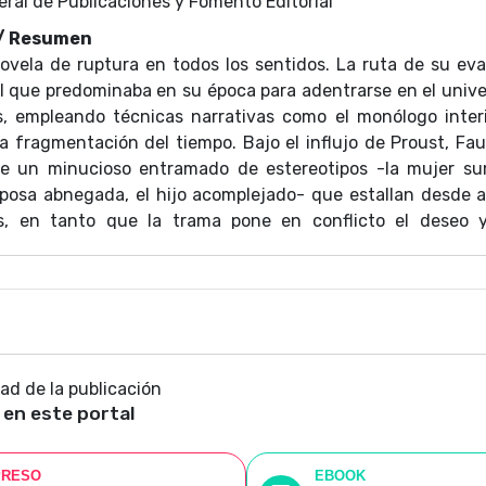
eral de Publicaciones y Fomento Editorial
 / Resumen
ovela de ruptura en todos los sentidos. La ruta de su eva
al que predominaba en su época para adentrarse en el univer
s, empleando técnicas narrativas como el monólogo interio
la fragmentación del tiempo. Bajo el influjo de Proust, Fau
e un minucioso entramado de estereotipos -la mujer sum
sposa abnegada, el hijo acomplejado- que estallan desde 
s, en tanto que la trama pone en conflicto el deseo y
cada uno de ellos con los modelos obtusos que la novela cu
 una sociedad acartonada y profundamente patriarcal. La 
talia García Freire no podría ser más adecuada: "Por favo
tese y empiece a andar La ruta de su evasión".
dad de la publicación
 en este portal
PRESO
EBOOK