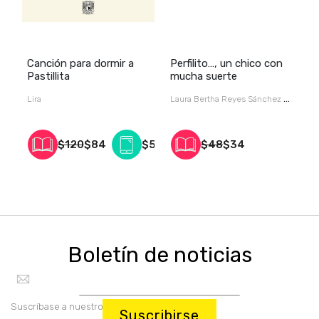
Canción para dormir a
Perfilito…, un chico con
U
Pastillita
mucha suerte
c
Lira
Laura Bertha Reyes Sánchez /
G
/
$120
$84
$55
$48
$34
Boletín de noticias
Suscríbase a nuestro boletín:
Suscribirse