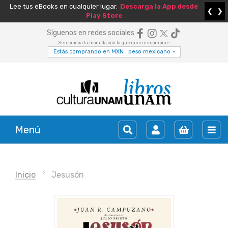
Lee tus eBooks en cualquier lugar.
Descarga la App desde
❮
❯
Play Store
Síguenos en redes sociales
Selecciona la moneda con la que quieres comprar:
Estás comprando en MXN : peso mexicano
▾
Menú
Inicio
Jesusón