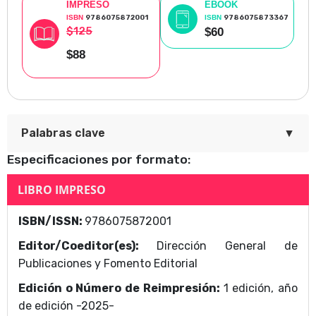
IMPRESO
EBOOK
ISBN
9786075872001
ISBN
9786075873367
$125
$60
$88
▼
Palabras clave
Especificaciones por formato:
Jesusón
LIBRO IMPRESO
Área Temática
ISBN/ISSN:
9786075872001
Dirección General de Publicaciones y Fomento
Editor/Coeditor(es):
Dirección General de
Editorial
Publicaciones y Fomento Editorial
Edición o Número de Reimpresión:
1 edición, año
de edición -2025-