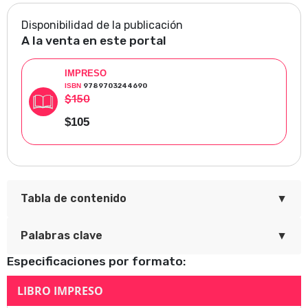
sobrevivientes rescataron el recuerdo, en imágenes y
palabras de la tragedia y del heroísmo que sostuvo a su
Disponibilidad de la publicación
A la venta en este portal
pueblo hasta el final de su existencia.
IMPRESO
ISBN
9789703244690
$150
$105
▼
Tabla de contenido
▼
Palabras clave
Contenido.
Prefacio.
Especificaciones por formato:
Introducción general.
Visión de los vencidos. Relaciones indígenas de la
LIBRO IMPRESO
Interés por la historia en el mundo indígena.
Conquista.