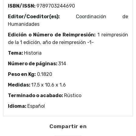
Relaciones y pinturas nahuas acerca de la
ISBN/ISSN:
9789703244690
Conquista. Valor humano de las relaciones
Área Temática
indígenas de la Conquista. Visión de los vencidos.
Editor/Coeditor(es):
Coordinación de
Coordinación de Humanidades
I. Presagios de la venida de los españoles.
Humanidades
II. Primeras noticias de la llegada de los españoles.
Edición o Número de Reimpresión:
1 reimpresión
III. Las idas y venidas de los mensajeros.
de la 1 edición, año de reimpresión -1-
IV. Actitud psicológica de Motecuhzoma.
Tema:
Historia
V. Los españoles se ponen en marcha: llegada a
Tlaxcala y Cholula.
Número de páginas:
314
VI. Nuevo envío de presentes y la aparición de
Peso en Kg:
0.1820
Tezcatlipoca en las cercanías del Popocatépetl.
VII. El príncipe Ixtlilxóchitl recibe favorablemente a
Medidas:
17.5 x 10.6 x 1.6
los españoles.
Terminado o acabado:
Rústico
VIII. Llegada de los españoles a México-
Idioma:
Español
Tenochtitlan.
IX. La matanza del Templo Mayor en la fiesta de
Tóxcatl.
Compartir en
X. Regreso de Cortés: la "Noche Triste".