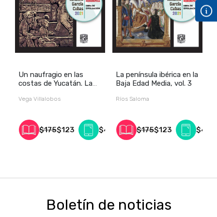
Un naufragio en las
La península ibérica en la
N
costas de Yucatán. La
Baja Edad Media, vol. 3
E
civilización maya a
t
Vega Villalobos
Ríos Saloma
B
principios del siglo XVI,
c
vol. 2
N
$175
$123
$40
$175
$123
$40
Boletín de noticias