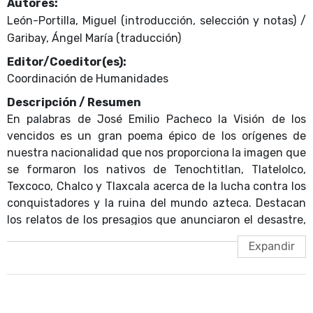
Autores:
León-Portilla, Miguel (introducción, selección y notas) /
Garibay, Ángel María (traducción)
Editor/Coeditor(es):
Coordinación de Humanidades
Descripción / Resumen
En palabras de José Emilio Pacheco la Visión de los
vencidos es un gran poema épico de los orígenes de
nuestra nacionalidad que nos proporciona la imagen que
se formaron los nativos de Tenochtitlan, Tlatelolco,
Texcoco, Chalco y Tlaxcala acerca de la lucha contra los
conquistadores y la ruina del mundo azteca. Destacan
los relatos de los presagios que anunciaron el desastre,
los que describen el avance de Cortés, y los de la crónica
de la heroica batalla de los antiguos mexicanos en
defensa de su cultura. Todo ello, como elegía de una
civilización que fue destruida. El capítulo "Lo que siguió"
muestra cómo algunos sacerdotes, sabios y