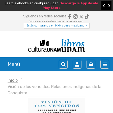
Lee tus eBooks en cualquier lugar.
Descarga la App desde
❮
❯
Play Store
Síguenos en redes sociales
Selecciona la moneda con la que quieres comprar:
Estás comprando en MXN : peso mexicano
▾
Menú
Inicio
Visión de los vencidos. Relaciones indígenas de la
Conquista.