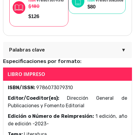
ISBN
9786073079310
ISBN
9786073082006
literario".
$180
$80
$126
▼
Palabras clave
Especificaciones por formato:
María Nadie
LIBRO IMPRESO
Área Temática
ISBN/ISSN:
9786073079310
Dirección General de Publicaciones y Fomento
Editor/Coeditor(es):
Dirección General de
Editorial
Publicaciones y Fomento Editorial
Edición o Número de Reimpresión:
1 edición, año
de edición -2023-
Tema:
Literatura