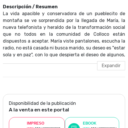
Descripción / Resumen
La vida apacible y conservadora de un pueblecito de
montaña se ve sorprendida por la llegada de María, la
nueva telefonista y heraldo de la transformación social
que no todos en la comunidad de Colloco están
dispuestos a aceptar. María viste pantalones, escucha la
radio, no está casada ni busca marido, su deseo es "estar
sola y en paz", con lo que despierta el deseo de algunos,
la envidia de otros y el recelo de muchos. La crítica de su
tiempo intentó asimilar la escritura de Brunet bajo la
etiqueta de "criollista" a fin de reducir el efecto de su
agudeza. Sin embargo, como indica en su prólogo la
escritora Alia Trabucco Zerán: "en las antípodas de ese
objetivo de ensalzamiento nacionalista, la mirada de
Brunet recae persistentemente en las fisuras: atisba la
Disponibilidad de la publicación
hondura de la crisis del campo, exhibe la violencia contra
A la venta en este portal
las mujeres y se centra, además, en un sujeto femenino
[…] para complejizarlo y erigirlo en sujeto propiamente
IMPRESO
EBOOK