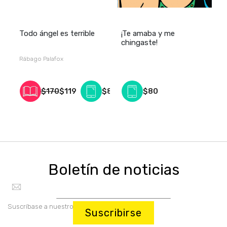
Todo ángel es terrible
¡Te amaba y me
A
3
chingaste!
d
Rábago Palafox
R
$170
$119
$80
$80
Boletín de noticias
Suscríbase a nuestro boletín:
Suscribirse