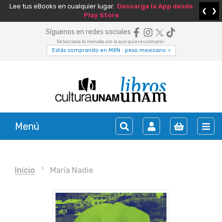
Lee tus eBooks en cualquier lugar.
Descarga la App desde
❮
❯
Play Store
Síguenos en redes sociales
Selecciona la moneda con la que quieres comprar:
Estás comprando en MXN : peso mexicano
▾
Menú
Inicio
María Nadie