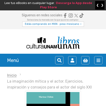
Lee tus eBooks en cualquier lugar.
Descarga la App desde
❮
❯
Play Store
Síguenos en redes sociales
Selecciona la moneda con la que quieres comprar:
Estás comprando en MXN : peso mexicano
▾
Menú
Inicio
La imaginación mítica y el actor. Ejercicios,
inspiración y consejos para el actor del siglo XXI