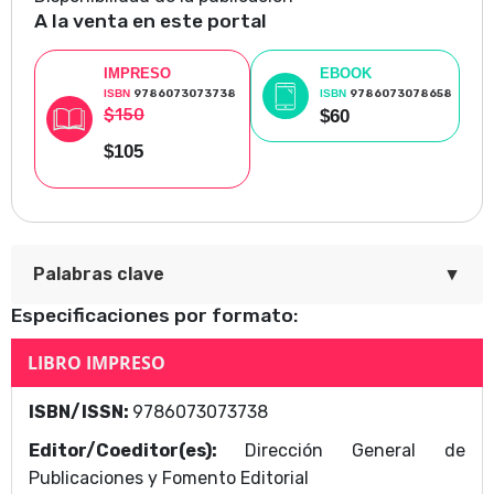
A la venta en este portal
IMPRESO
EBOOK
ISBN
9786073073738
ISBN
9786073078658
$150
$60
$105
▼
Palabras clave
Especificaciones por formato:
La imaginación mítica y el actor. Ejercicios
LIBRO IMPRESO
inspiración y consejos para el actor del siglo XXI
ISBN/ISSN:
9786073073738
Área Temática
Editor/Coeditor(es):
Dirección General de
Dirección General de Publicaciones y Fomento
Publicaciones y Fomento Editorial