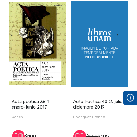
‹
›
l.
Acta poética 38-1,
Acta Poética 40-2, julio-
A
enero-junio 2017
diciembre 2019
Cohen
Rodriguez Brondo
V
$100
$150
$105