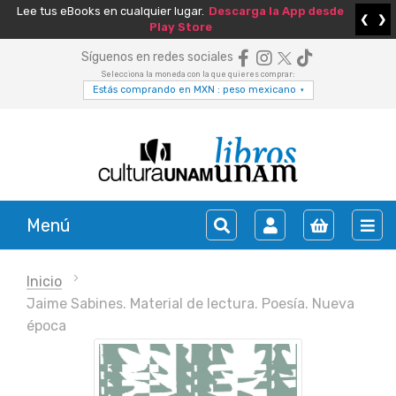
Lee tus eBooks en cualquier lugar.
Descarga la App desde
❮
❯
Play Store
Síguenos en redes sociales
Selecciona la moneda con la que quieres comprar:
Estás comprando en MXN : peso mexicano
▾
Menú
Inicio
Jaime Sabines. Material de lectura. Poesía. Nueva
época