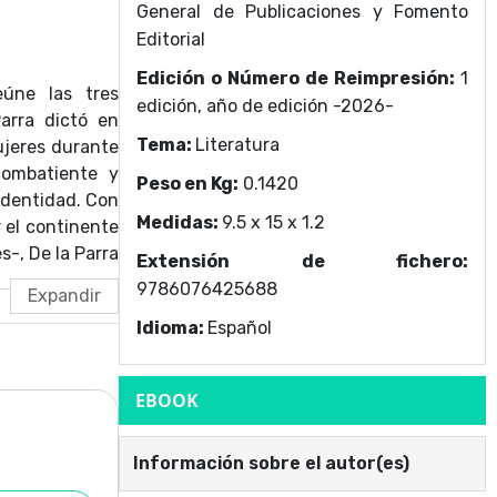
General de Publicaciones y Fomento
Editorial
Edición o Número de Reimpresión:
1
eúne las tres
edición, año de edición -2026-
arra dictó en
Tema:
Literatura
mujeres durante
combatiente y
Peso en Kg:
0.1420
identidad. Con
Medidas:
9.5 x 15 x 1.2
r el continente
s-, De la Parra
Extensión de fichero:
ales, ironía y
9786076425688
ora plantea un
Idioma:
Español
 de la mujer y
EBOOK
Información sobre el autor(es)