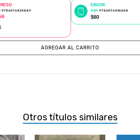
PRESO
EBOOK
N
9786076424889
ISBN
9786076425688
30
$60
1
AGREGAR AL CARRITO
Otros títulos similares