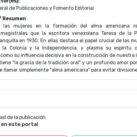
tor(es):
eral de Publicaciones y Fomento Editorial
 / Resumen
e las mujeres en la formación del alma americana r
 magistrales que la escritora venezolana Teresa de la P
nquilla en 1930. En ellas destaca el papel crucial de las 
, la Colonia y la Independencia, y plasma su espíritu 
 como su influencia decisiva en la construcción de nuestra 
tiene "la gracia de la tradición oral" y un profundo amor po
re llamar simplemente "alma americana" para evitar divisione
su público mediante la combinación de anécdotas person
obre situaciones sociales de su tiempo. Asimismo, la aut
erado pero firme, al defender la independencia económica
 vías para la libertad.
dad de la publicación
 en este portal