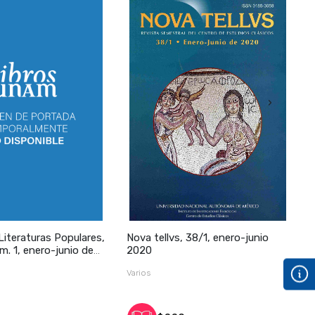
›
Literaturas Populares,
Nova tellvs, 38/1, enero-junio
M
m. 1, enero-junio de
2020
Varios
C