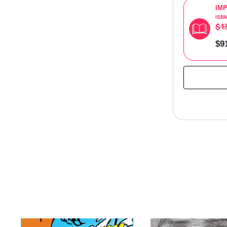
IM
ISB
$1
$9