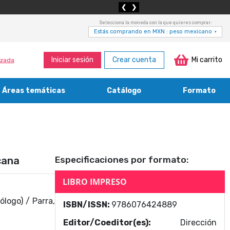
❮
❯
Selecciona la moneda con la que quieres comprar:
Estás comprando en MXN : peso mexicano
▾
Iniciar sesión
Crear cuenta
Mi carrito
zada
Áreas temáticas
Catálogo
Formato
Medicina, enfermería, odontología y veterinaria
Agricultura, economía forestal, caza y pesca
Contabilidad, contaduría y administración
Bibliotecología y cultura del libro
cana
Especificaciones por formato:
LIBRO IMPRESO
ólogo) / Parra,
ISBN/ISSN:
9786076424889
Editor/Coeditor(es):
Dirección