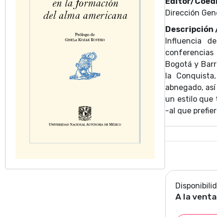
Editor/Coedi
Dirección Gen
Descripción
Influencia d
conferencias
Bogotá y Barra
la Conquista
abnegado, así
un estilo que 
-al que prefie
conversa con 
reflexiones s
feminismo mod
el trabajo como
Disponibili
A la venta