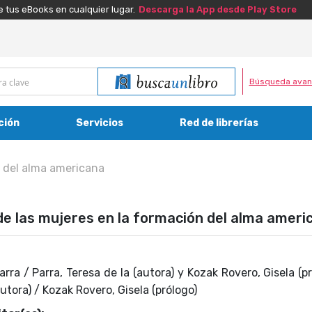
e tus eBooks en cualquier lugar.
Descarga la App desde Play Store
Búsqueda avan
ción
Servicios
Red de librerías
n del alma americana
 de las mujeres en la formación del alma ameri
arra / Parra, Teresa de la (autora) y Kozak Rovero, Gisela (pr
autora) / Kozak Rovero, Gisela (prólogo)