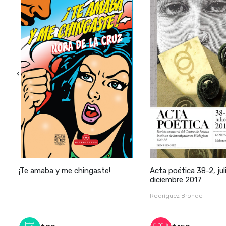
‹
¡Te amaba y me chingaste!
Acta poética 38-2, jul
diciembre 2017
Rodríguez Brondo