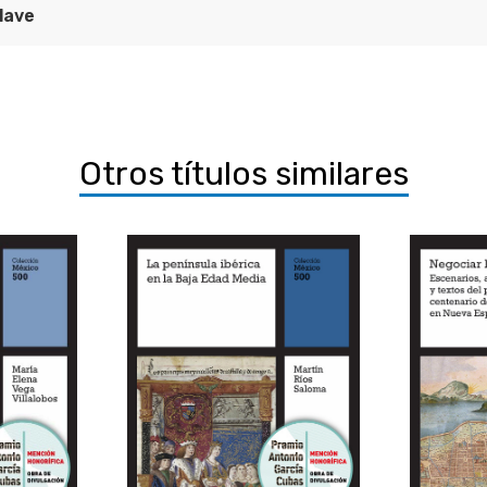
lave
uba: entre el balón y "la pelota" en la comunidad global
ica
nvestigaciones sobre América Latina y el Caribe
Otros títulos similares