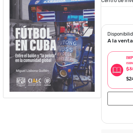
Centro de Inve
Disponibili
A la venta
IM
ISB
$3
$2