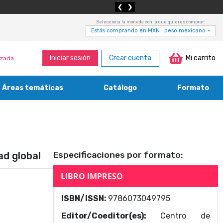
❮
❯
Selecciona la moneda con la que quieres comprar:
Estás comprando en MXN : peso mexicano
▾
Iniciar sesión
Crear cuenta
Mi carrito
zada
Áreas temáticas
Catálogo
Formato
Medicina, enfermería, odontología y veterinaria
Agricultura, economía forestal, caza y pesca
Contabilidad, contaduría y administración
Bibliotecología y cultura del libro
ad global
Especificaciones por formato:
LIBRO IMPRESO
ISBN/ISSN:
9786073049795
Editor/Coeditor(es):
Centro de