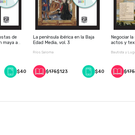
ostas de
La península ibérica en la Baja
Negociar la
ón maya a
Edad Media, vol. 3
actos y tex
, vol. 2
centenario
Ríos Saloma
Bautista y Lu
España, vol
$40
$175
$123
$40
$175