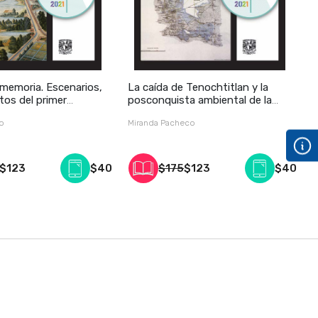
 memoria. Escenarios,
La caída de Tenochtitlan y la
N
tos del primer
posconquista ambiental de la
m
 de 1521 en Nueva
cuenca y ciudad de México, vol.
s
go
Miranda Pacheco
C
. 15
14
$123
$40
$175
$123
$40