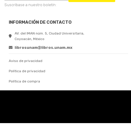
Suscríbase a nuestro boletín:
INFORMACIÓN DE CONTACTO
AV. del IMAN núm. 5, Ciudad Universitaria,
Coyoacán, México
librosunam@libros.unam.mx
Aviso de privacidad
Política de privacidad
Política de compra
© 