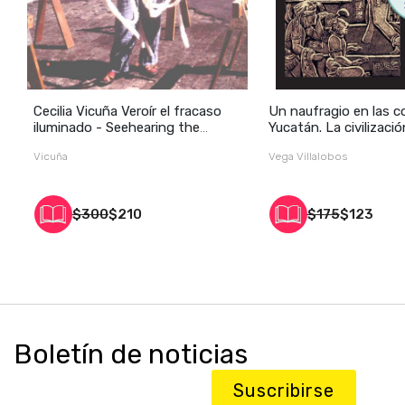
Cecilia Vicuña Veroír el fracaso
Un naufragio en las c
iluminado - Seehearing the
Yucatán. La civilizaci
Enlightened Failure
principios del siglo XVI
Vicuña
Vega Villalobos
$300
$210
$175
$123
Boletín de noticias
Suscribirse