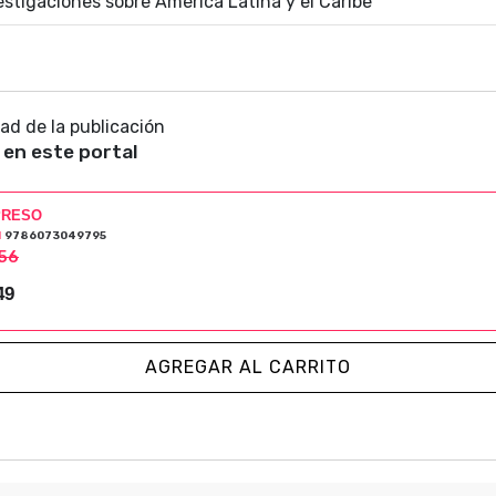
stigaciones sobre América Latina y el Caribe
dad de la publicación
 en este portal
PRESO
N
9786073049795
56
49
AGREGAR AL CARRITO