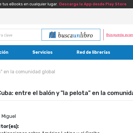
e tus eBooks en cualquier lugar.
Descarga la App desde Play Store
Búsqueda avan
ción
Servicios
Red de librerías
ta" en la comunidad global
uba: entre el balón y "la pelota" en la comunid
, Miguel
tor(es):