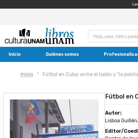
Le
Inicio
Quiénes somos
Profesionaliza
Inicio
Fútbol en Cuba: entre el balón y "la pelo
Fútbol en C
Autor:
Lisboa Guillén
Editor/Coedi