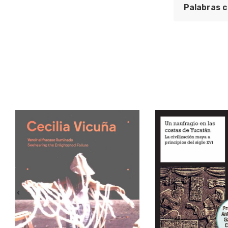
Palabras c
Fútbol en C
Área Temát
Centro de I
‹