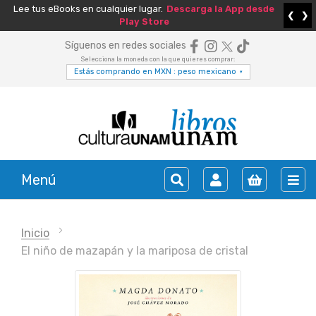
Lee tus eBooks en cualquier lugar.
Descarga la App desde
❮
❯
Play Store
Síguenos en redes sociales
Selecciona la moneda con la que quieres comprar:
Estás comprando en MXN : peso mexicano
▾
Menú
Inicio
El niño de mazapán y la mariposa de cristal