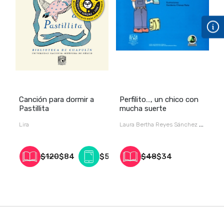
Canción para dormir a
Perfilito…, un chico con
U
Pastillita
mucha suerte
c
Lira
Laura Bertha Reyes Sánchez /
G
/
$120
$84
$55
$48
$34