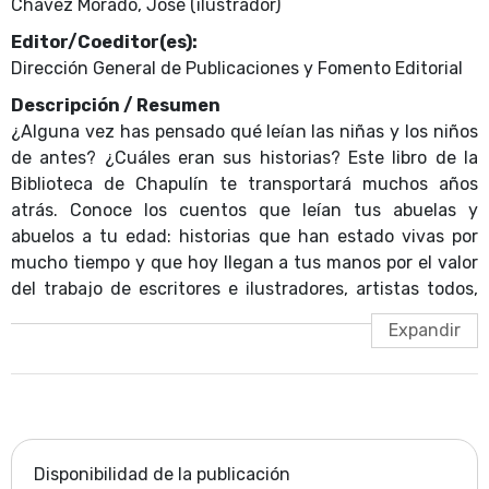
Chávez Morado, José (ilustrador)
Editor/Coeditor(es):
Dirección General de Publicaciones y Fomento Editorial
Descripción / Resumen
¿Alguna vez has pensado qué leían las niñas y los niños
de antes? ¿Cuáles eran sus historias? Este libro de la
Biblioteca de Chapulín te transportará muchos años
atrás. Conoce los cuentos que leían tus abuelas y
abuelos a tu edad: historias que han estado vivas por
mucho tiempo y que hoy llegan a tus manos por el valor
del trabajo de escritores e ilustradores, artistas todos,
que pensaron en ti aun sin conocerte. En este cuento de
la colección, graciosamente ilustrado, te presentaremos
la historia de Doña Dulcita, quien pasa sus días entre
bombones, pasteles, paletas y caramelos, pues es la
encargada de una confitería. Un día, recibe una visita de
una mariposa de cristal del País de la Ilusión que le
concede lo que más ha deseado en la vida... ¿Qué será?
Disponibilidad de la publicación