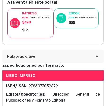
A la venta en este portal
"Tilín, tilín, talán, talán".
IMPRESO
EBOOK
ISBN
9786073059879
ISBN
9786073062855
$120
$55
$84
▼
Palabras clave
Especificaciones por formato:
El niño de mazapán y la mariposa de cristal
LIBRO IMPRESO
Área Temática
ISBN/ISSN:
9786073059879
Dirección General de Publicaciones y Fomento
Editor/Coeditor(es):
Dirección General de
Ediotorial
Publicaciones y Fomento Editorial