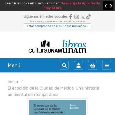
Lee tus eBooks en cualquier lugar.
Descarga la App desde
❮
❯
Play Store
Síguenos en redes sociales
Selecciona la moneda con la que quieres comprar:
Estás comprando en MXN : peso mexicano
▾
Menú
Inicio
El ecocidio de la Ciudad de México: Una historia
ambiental contemporánea