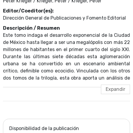
Peter Krieger / Krieger, Peter / Krieger, Peter
Editor/Coeditor(es):
Dirección General de Publicaciones y Fomento Editorial
Descripción / Resumen
Este tomo indaga el desarrollo exponencial de la Ciudad
de México hasta llegar a ser una megalópolis con más 22
millones de habitantes en el primer cuarto del siglo XXI.
Durante las últimas siete décadas esta aglomeración
urbana se ha convertido en un escenario ambiental
crítico, definible como ecocidio. Vinculada con los otros
dos tomos de la trilogía, esta obra aporta un análisis de
la larga duración de problemas urbanos, ecológicos y
sociales; la revisión crítica del ecocidio contemporáneo
de la CDMX ofrece una lectura provocativa y propositiva
a la vez: por medio de un estudio riguroso del desarrollo
no sustentable de toda la Cuenca de México es posible
perfilar alternativas resilientes al ecocidio persistente.
Disponibilidad de la publicación