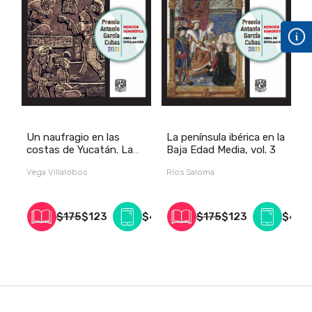
Un naufragio en las
La península ibérica en la
N
costas de Yucatán. La
Baja Edad Media, vol. 3
E
civilización maya a
t
Vega Villalobos
Ríos Saloma
B
principios del siglo XVI,
c
vol. 2
N
$175
$123
$40
$175
$123
$40