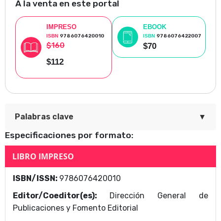
A la venta en este portal
IMPRESO
EBOOK
ISBN
9786076420010
ISBN
9786076422007
$160
$70
$112
▼
Palabras clave
Especificaciones por formato:
El ecocidio de la Ciudad de México: Una historia
LIBRO IMPRESO
ambiental contemporánea
ISBN/ISSN:
9786076420010
Área Temática
Editor/Coeditor(es):
Dirección General de
Dirección General de Publicaciones y Fomento
Publicaciones y Fomento Editorial
Editorial