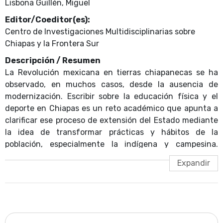
Lisbona Guillén, Miguel
Editor/Coeditor(es):
Centro de Investigaciones Multidisciplinarias sobre
Chiapas y la Frontera Sur
Descripción / Resumen
La Revolución mexicana en tierras chiapanecas se ha
observado, en muchos casos, desde la ausencia de
modernización. Escribir sobre la educación física y el
deporte en Chiapas es un reto académico que apunta a
clarificar ese proceso de extensión del Estado mediante
la idea de transformar prácticas y hábitos de la
población, especialmente la indígena y campesina.
Romper los hábitos del pasado no es un simple discurso,
sino que se refleja en acciones que involucran los
cuerpos de los ciudadanos con la finalidad de construir
una nación homogénea en lo físico y lo cultural.
Discurso y logro de objetivos no siempre son
coincidentes; sin embargo, los años posrevolucionarios