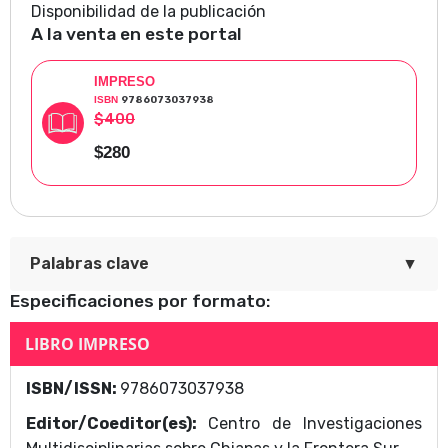
muestran la efervescencia de ideas sobre la
Disponibilidad de la publicación
regeneración física y la higienización social en la
A la venta en este portal
sociedad chiapaneca.
IMPRESO
ISBN
9786073037938
$400
$280
▼
Palabras clave
Especificaciones por formato:
Disciplinar cuerpos
LIBRO IMPRESO
normalizar ciudadanos. Ensayos sobre la
ISBN/ISSN:
9786073037938
deportivización de Chiapas tras la
Editor/Coeditor(es):
Centro de Investigaciones
Área Temática