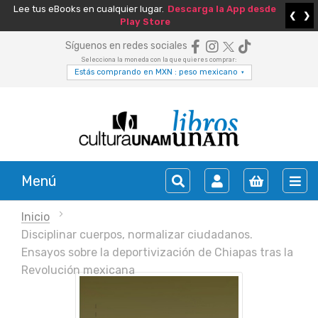
Lee tus eBooks en cualquier lugar.
Descarga la App desde
❮
❯
Play Store
Síguenos en redes sociales
Selecciona la moneda con la que quieres comprar:
Estás comprando en MXN : peso mexicano
▾
Menú
Inicio
Disciplinar cuerpos, normalizar ciudadanos.
Ensayos sobre la deportivización de Chiapas tras la
Revolución mexicana