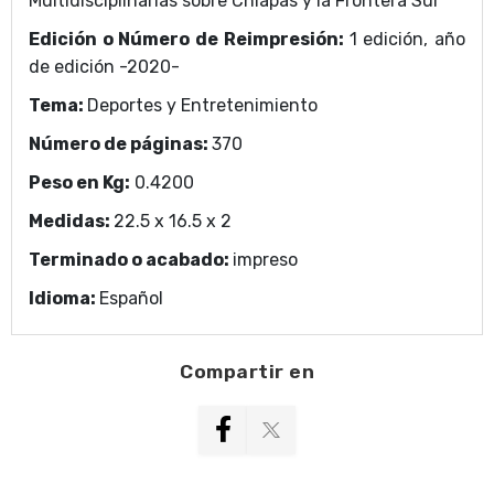
Multidisciplinarias sobre Chiapas y la Frontera Sur
Centro de Investigaciones Multidisciplinarias sobre
Edición o Número de Reimpresión:
1 edición, año
Chiapas y la Frontera Sur
de edición -2020-
Tema:
Deportes y Entretenimiento
Número de páginas:
370
Peso en Kg:
0.4200
Medidas:
22.5 x 16.5 x 2
Terminado o acabado:
impreso
Idioma:
Español
Compartir en