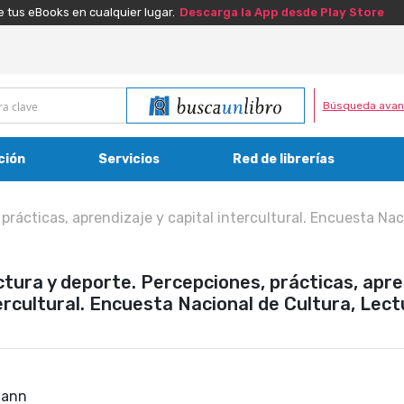
e tus eBooks en cualquier lugar.
Descarga la App desde Play Store
Búsqueda avan
ción
Servicios
Red de librerías
 prácticas, aprendizaje y capital intercultural. Encuesta Na
ctura y deporte. Percepciones, prácticas, apre
ercultural. Encuesta Nacional de Cultura, Lect
mann