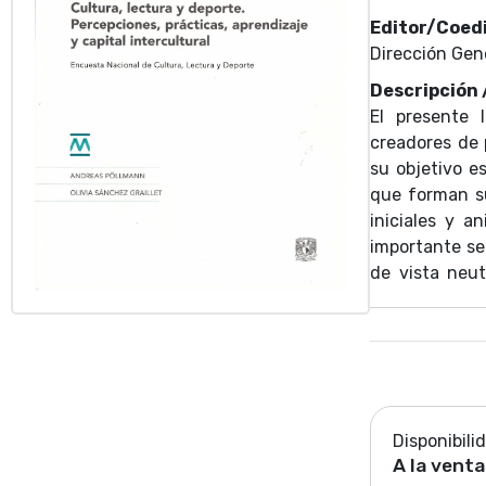
Editor/Coedi
Dirección Gen
Descripción
El presente 
creadores de p
su objetivo e
que forman su
iniciales y a
importante se
de vista neut
investigaci
contenidos, an
Disponibili
A la venta