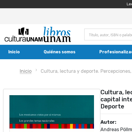
Le
Inicio
Quiénes somos
Profesionaliza
Inicio
Cultura, lectura y deporte. Percepciones,
Cultura, le
capital int
Deporte
Autor:
Andreas Pöll