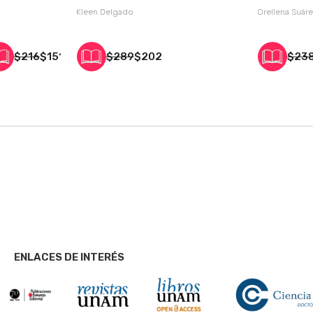
exploración creativa
deporte y a
Kleen Delgado
Orellena Suár
$216
$151
$289
$202
$23
ENLACES DE INTERÉS