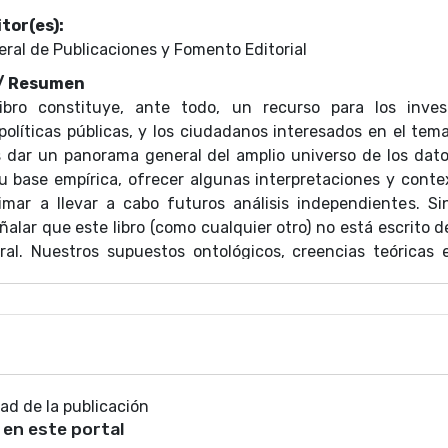
tor(es):
eral de Publicaciones y Fomento Editorial
 / Resumen
libro constituye, ante todo, un recurso para los invest
olíticas públicas, y los ciudadanos interesados en el tema
s dar un panorama general del amplio universo de los dato
 base empírica, ofrecer algunas interpretaciones y conte
nimar a llevar a cabo futuros análisis independientes. S
ñalar que este libro (como cualquier otro) no está escrito 
ral. Nuestros supuestos ontológicos, creencias teóricas 
ón necesaria e inevitablemente dan forma a nuestra 
álisis e interpretaciones.
dad de la publicación
 en este portal