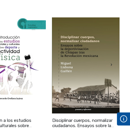
›
n a los estudios
Disciplinar cuerpos, normalizar
A
culturales sobre
ciudadanos. Ensayos sobre la
i