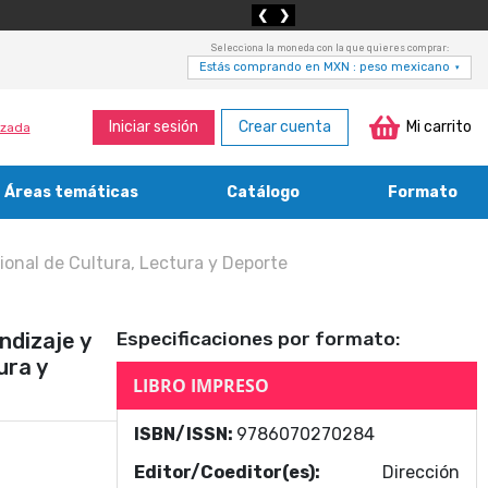
❮
❯
Selecciona la moneda con la que quieres comprar:
Estás comprando en MXN : peso mexicano
▾
Iniciar sesión
Crear cuenta
Mi carrito
zada
Áreas temáticas
Catálogo
Formato
Medicina, enfermería, odontología y veterinaria
Agricultura, economía forestal, caza y pesca
Contabilidad, contaduría y administración
Bibliotecología y cultura del libro
cional de Cultura, Lectura y Deporte
ndizaje y
Especificaciones por formato:
ura y
LIBRO IMPRESO
ISBN/ISSN:
9786070270284
Editor/Coeditor(es):
Dirección