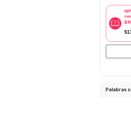
IM
ISB
$1
$1
Palabras c
Cultura
lectura y d
prácticas