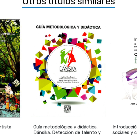
Otros títulos similares
y capital intercultural.
ica
eneral de Publicaciones y Fomento Editorial
rtista
Guía metodológica y didáctica.
Introducció
Dánsika. Detección de talento y
sociales y 