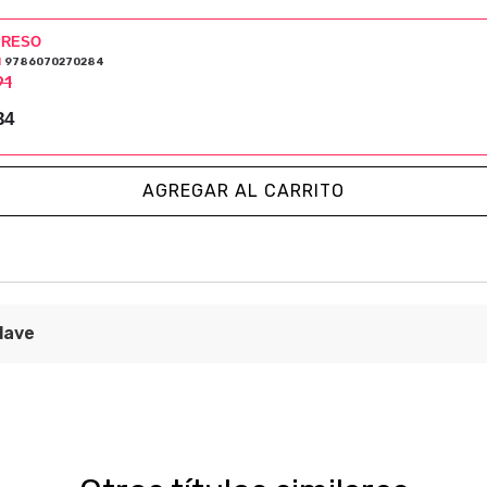
PRESO
N
9786070270284
91
34
AGREGAR AL CARRITO
lave
eporte. Percepciones