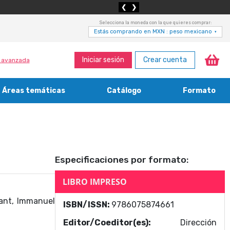
❮
❯
Selecciona la moneda con la que quieres comprar:
Estás comprando en MXN : peso mexicano
▾
Iniciar sesión
Crear cuenta
 avanzada
Áreas temáticas
Catálogo
Formato
Medicina, enfermería, odontología y veterinaria
Agricultura, economía forestal, caza y pesca
Contabilidad, contaduría y administración
Bibliotecología y cultura del libro
Especificaciones por formato:
LIBRO IMPRESO
Kant, Immanuel
ISBN/ISSN:
9786075874661
Editor/Coeditor(es):
Dirección