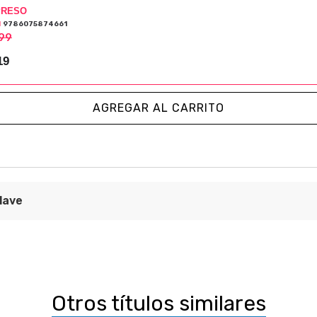
PRESO
N
9786075874661
99
19
AGREGAR AL CARRITO
lave
la razón pura
ica
eneral de Publicaciones y Fomento Editorial
Otros títulos similares