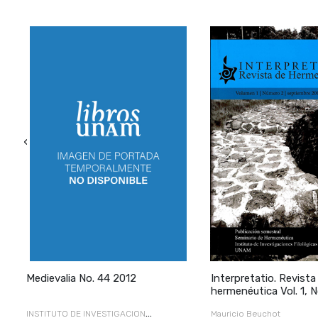
‹
Medievalia No. 44 2012
Interpretatio. Revista
o
hermenéutica Vol. 1, No. 
2016-febrero 2017
INSTITUTO DE INVESTIGACION
Mauricio Beuchot