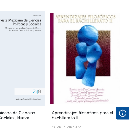
›
icana de Ciencias
Aprendizajes filosóficos para el
L
 Sociales, Nueva
bachillerato II
p
LXVIII, núm. 249,
f
nt
CORREA MIRANDA
M
-di ciembre de 2023