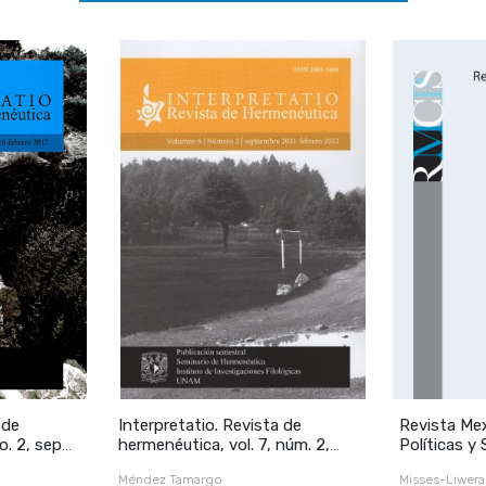
 de
Interpretatio. Revista de
Revista Mex
2, sep
hermenéutica, vol. 7, núm. 2,
Políticas y
septiembre 2022-febrero 2023
época, año 
Méndez Tamargo
Misses-Liwera
septiembre