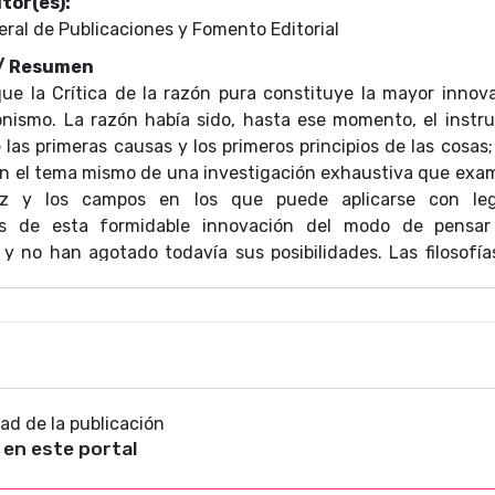
tor(es):
eral de Publicaciones y Fomento Editorial
 / Resumen
ue la Crítica de la razón pura constituye la mayor innovac
onismo. La razón había sido, hasta ese momento, el instr
las primeras causas y los primeros principios de las cosas
en el tema mismo de una investigación exhaustiva que exami
ez y los campos en los que puede aplicarse con legi
s de esta formidable innovación del modo de pensar
 y no han agotado todavía sus posibilidades. Las filosofías
 no pueden ignorar la revolución kantiana y se constituyen 
os aquí una versión bilingu?e; se señalan en notas todas la
as opciones de lectura y las posibles interpretaciones de p
liminar, la extensa bibliografía, los índices y tablas cronoló
ncias terminológicas con otras traducciones facilitan
y son una contribución a la indagación científica sobre la ob
dad de la publicación
 en este portal