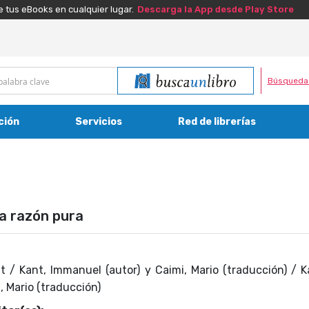
e tus eBooks en cualquier lugar.
Descarga la App desde Play Store
Búsqueda
ción
Servicios
Red de librerías
la razón pura
 / Kant, Immanuel (autor) y Caimi, Mario (traducción) / 
i, Mario (traducción)