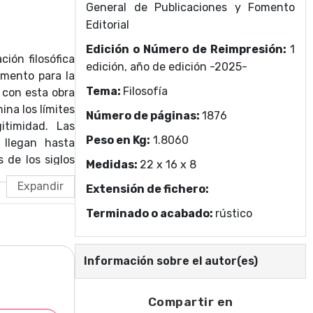
General de Publicaciones y Fomento
Editorial
Edición o Número de Reimpresión:
1
ión filosófica
edición, año de edición -2025-
umento para la
Tema:
Filosofía
; con esta obra
na los límites
Número de páginas:
1876
timidad. Las
Peso en Kg:
1.8060
 llegan hasta
 de los siglos
Medidas:
22 x 16 x 8
en diálogo con
Extensión de fichero:
s desviaciones
asajes dudosos.
Terminado o acabado:
rústico
gicas, así como
 al lector la
ra.
Información sobre el autor(es)
Compartir en