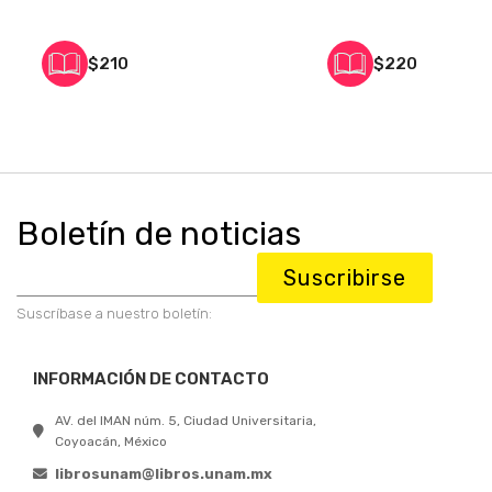
FILOLOGICA / INSTITUTO DE
INVESTIGACIONES FILOLOGICAS
$210
$220
Boletín de noticias
Suscribirse
Suscríbase a nuestro boletín:
INFORMACIÓN DE CONTACTO
AV. del IMAN núm. 5, Ciudad Universitaria,
Coyoacán, México
librosunam@libros.unam.mx