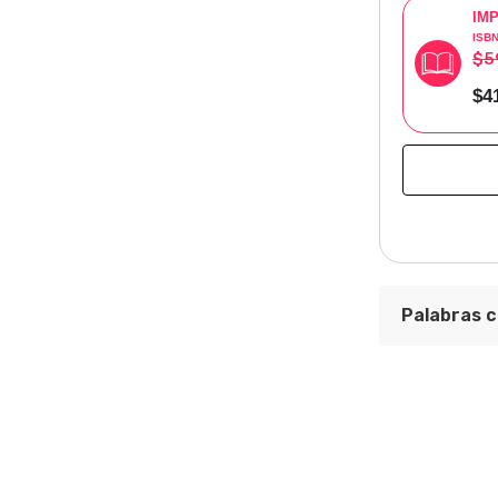
IM
ISB
$5
$4
Palabras c
Crítica de 
Área Temát
Dirección G