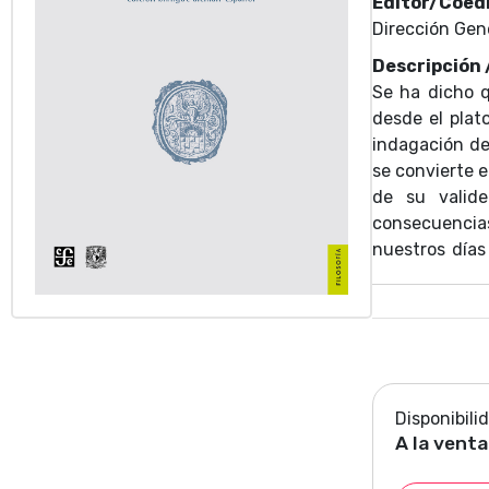
Editor/Coedi
Dirección Gen
Descripción
Se ha dicho q
desde el plat
indagación de 
se convierte 
de su valid
consecuencia
nuestros días
XIX, XX y XXI
ella. Ofrecem
inevitables, l
El estudio pre
las equivale
investigación 
Disponibili
A la venta