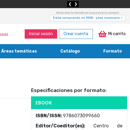
❮
❯
Selecciona la moneda con la que quieres comprar:
Estás comprando en MXN : peso mexicano
▾
Iniciar sesión
Crear cuenta
Mi carrito
zada
Áreas temáticas
Catálogo
Formato
Medicina, enfermería, odontología y veterinaria
Agricultura, economía forestal, caza y pesca
Contabilidad, contaduría y administración
Bibliotecología y cultura del libro
Especificaciones por formato:
EBOOK
ISBN/ISSN:
9786073099660
Editor/Coeditor(es):
Centro de