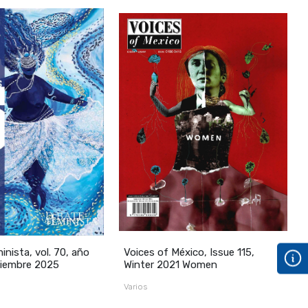
›
nista, vol. 70, año
Voices of México, Issue 115,
D
iciembre 2025
Winter 2021 Women
g
Varios
M