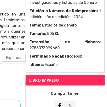
Investigaciones y Estudios de Género
Edición o Número de Reimpresión:
1
rtido en una
edición, año de edición -2024-
os feminismos,
Tema:
Estudios de género
rigida tanto a
omo a quienes
Tamaño:
805 Kb
profundizar en
Extensión de fichero:
o, más que un
9786073099660
s proporcionan
ste ámbito en
Terminado o acabado:
epub
especialistas,
Idioma:
Español
bates teóricos
damentales en
ia para abrir
LIBRO IMPRESO
Compartir en