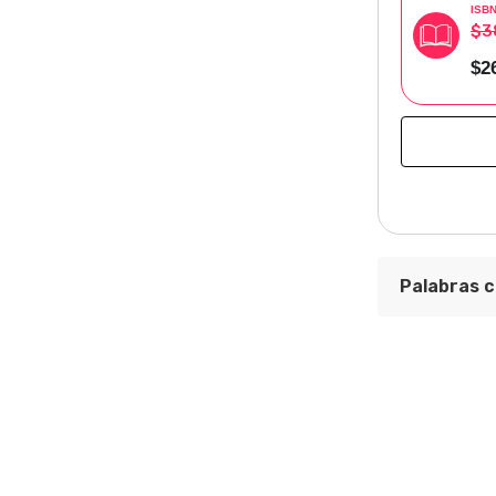
ISB
$3
$2
Palabras c
Conceptos c
Área Temát
Centro de I