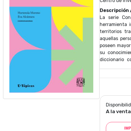
Centro de Inv
Descripción
La serie Co
herramienta i
territorios t
aquellas per
poseen mayor 
su conocimie
diccionario c
mapas para e
evolución. Ca
quienes intro
contemporáne
cada tema. A
nuevas rutas 
Disponibili
A la venta
IM