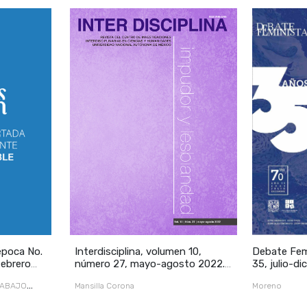
época No.
Interdisciplina, volumen 10,
Debate Femi
febrero
número 27, mayo-agosto 2022.
35, julio-d
Impudor y lesbiandad
RABAJO
Mansilla Corona
Moreno