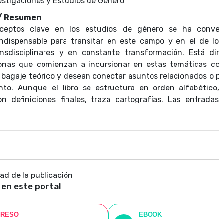
estigaciones y Estudios de Género
 / Resumen
nceptos clave en los estudios de género se ha conve
ndispensable para transitar en este campo y en el de l
ransdisciplinares y en constante transformación. Está di
sonas que comienzan a incursionar en estas temáticas c
bagaje teórico y desean conectar asuntos relacionados o 
nto. Aunque el libro se estructura en orden alfabétic
on definiciones finales, traza cartografías. Las entrada
xplorar discusiones actuales que convergen hacia e
da volumen cuenta con la participación de reconocidas 
ducen un concepto, exploran su genealogía y develan de
os. En el recorrido se proponen voces de referentes fun
demás, proporciona una amplia bibliografía complementar
de estudio.
dad de la publicación
 en este portal
PRESO
EBOOK