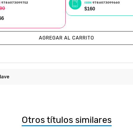
N
9786073099752
ISBN
9786073099660
80
$160
66
AGREGAR AL CARRITO
lave
lave en los estudios de género. Volumen 1
ica
nvestigaciones y Estudios de Género
Otros títulos similares