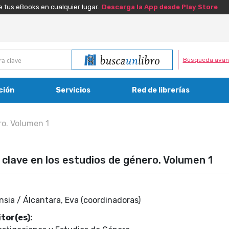
e tus eBooks en cualquier lugar.
Descarga la App desde Play Store
Búsqueda avan
ción
Servicios
Red de librerías
ro. Volumen 1
clave en los estudios de género. Volumen 1
sia / Álcantara, Eva (coordinadoras)
tor(es):