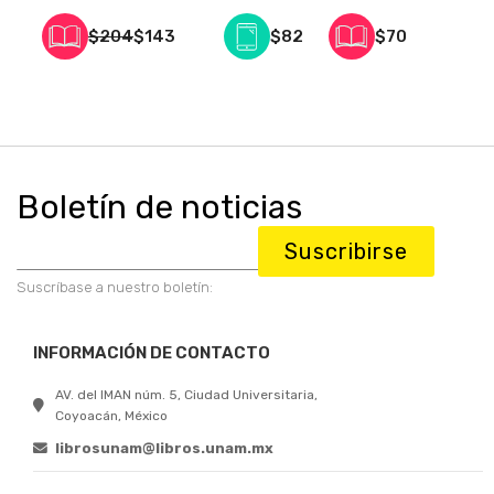
$204
$143
$82
$70
Boletín de noticias
Suscribirse
Suscríbase a nuestro boletín:
INFORMACIÓN DE CONTACTO
AV. del IMAN núm. 5, Ciudad Universitaria,
Coyoacán, México
librosunam@libros.unam.mx