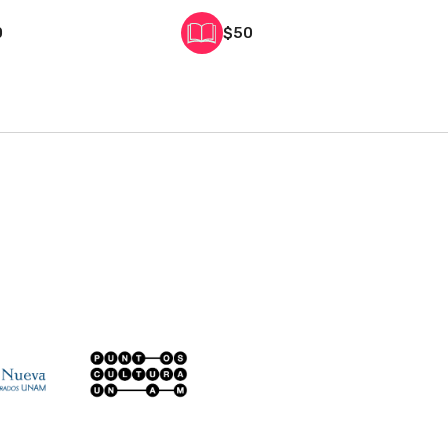
0
$50