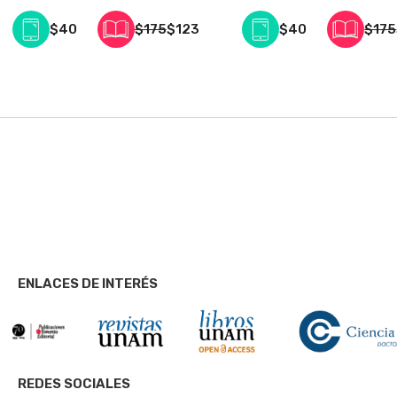
$40
$175
$123
$40
$175
ENLACES DE INTERÉS
REDES SOCIALES