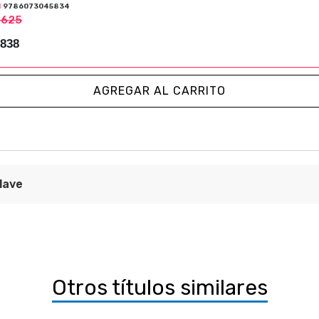
N
9786073045834
,625
,838
AGREGAR AL CARRITO
lave
México 500
ica
e Investigaciones Históricas
Otros títulos similares