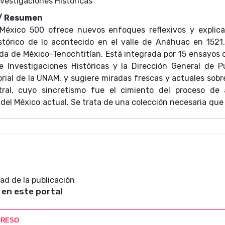
nvestigaciones Históricas
 / Resumen
México 500 ofrece nuevos enfoques reflexivos y explica
istórico de lo acontecido en el valle de Anáhuac en 1521,
ída de México-Tenochtitlan. Está integrada por 15 ensayos 
de Investigaciones Históricas y la Dirección General de P
rial de la UNAM, y sugiere miradas frescas y actuales so
tral, cuyo sincretismo fue el cimiento del proceso de 
 del México actual. Se trata de una colección necesaria qu
y prestancia a una discusión que nos seguirá dejan
reflexivas y un mapeo profundo y constante sobre nues
 una evocación polifónica de las y los universitarios para
versidad, vigencia y envergadura de la UNAM en temas tan 
 crucial de éstos en la vida pública de México y Latinoamérica
dad de la publicación
 en este portal
PRESO