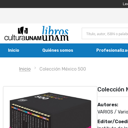
Le
Inicio
Quiénes somos
Profesionaliza
Inicio
Colección México 500
Colección 
Autores:
VARIOS / Vario
Editor/Coedi