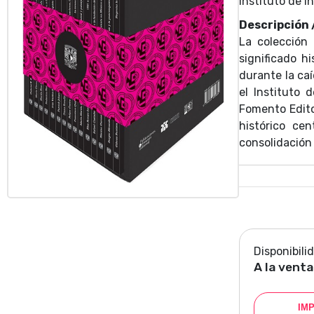
Instituto de I
Descripción
La colección 
significado h
durante la ca
el Instituto 
Fomento Edito
histórico cen
consolidación
gran vigor 
coordenadas 
México 500 es
muestra la di
día y el papel
Disponibili
A la venta
IM