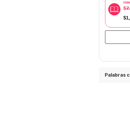
ISB
$2
$1
Palabras c
Colección 
Área Temát
Instituto d