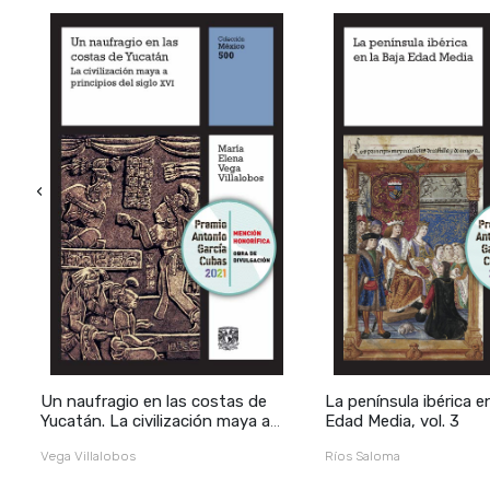
‹
Un naufragio en las costas de
La península ibérica e
Yucatán. La civilización maya a
Edad Media, vol. 3
principios del siglo XVI, vol. 2
Vega Villalobos
Ríos Saloma