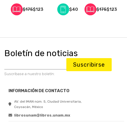
$175
$123
$40
$175
$123
Boletín de noticias
Suscribirse
Suscríbase a nuestro boletín:
INFORMACIÓN DE CONTACTO
AV. del IMAN núm. 5, Ciudad Universitaria,
Coyoacán, México
librosunam@libros.unam.mx