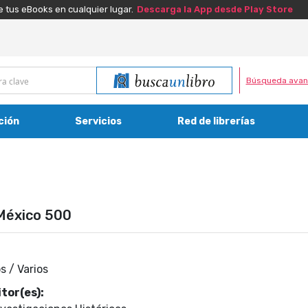
e tus eBooks en cualquier lugar.
Descarga la App desde Play Store
Búsqueda avan
ción
Servicios
Red de librerías
México 500
s / Varios
tor(es):