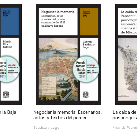
n la Baja
Negociar la memoria. Escenarios,
La caída de
actos y textos del primer
posconquis
centenario de 1521 en Nueva
cuenca y ci
Bautista y Lugo
Miranda Pach
España, vol. 15
14