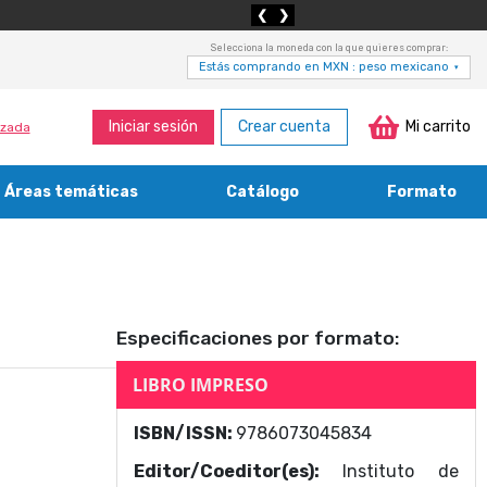
❮
❯
Selecciona la moneda con la que quieres comprar:
Estás comprando en MXN : peso mexicano
▾
Iniciar sesión
Crear cuenta
Mi carrito
zada
Áreas temáticas
Catálogo
Formato
Medicina, enfermería, odontología y veterinaria
Agricultura, economía forestal, caza y pesca
Contabilidad, contaduría y administración
Bibliotecología y cultura del libro
Especificaciones por formato:
LIBRO IMPRESO
ISBN/ISSN:
9786073045834
Editor/Coeditor(es):
Instituto de