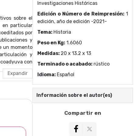
Investigaciones Históricas
Edición o Número de Reimpresión:
1
tivos sobre el
edición, año de edición -2021-
 en particular
Tema:
Historia
coeditados por
ublicaciones y
Peso en Kg:
1.6060
bre un momento
Medidas:
20 x 13.2 x 13
articulación y
e coadyuva con
Terminado o acabado:
rústico
do numerosas
Idioma:
Español
tra historia.
 el mundo: nos
necesarios hoy
Información sobre el autor(es)
.
Compartir en