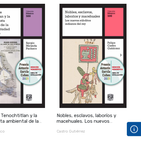
›
 Tenochtitlan y la
Nobles, esclavos, laboríos y
L
ta ambiental de la
macehuales. Los nuevos
h
udad de México, vol.
súbditos indianos del rey, vol. 8
eco
Castro Gutiérrez
I
B