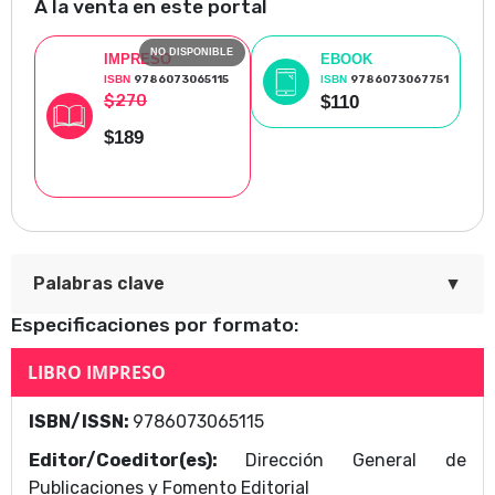
contexto emotivo sin perder una mirada crítica de la
A la venta en este portal
realidad".
NO DISPONIBLE
IMPRESO
EBOOK
ISBN
9786073065115
ISBN
9786073067751
$270
$110
$189
▼
Palabras clave
Especificaciones por formato:
Clara como un fantasma
LIBRO IMPRESO
Área Temática
ISBN/ISSN:
9786073065115
Dirección General de Publicaciones y Fomento
Editor/Coeditor(es):
Dirección General de
Editorial
Publicaciones y Fomento Editorial