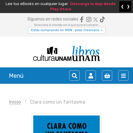
Lee tus eBooks en cualquier lugar.
Descarga la App desde
❮
❯
Play Store
Síguenos en redes sociales
Selecciona la moneda con la que quieres comprar:
Estás comprando en MXN : peso mexicano
▾
Menú
Inicio
Clara como un fantasma