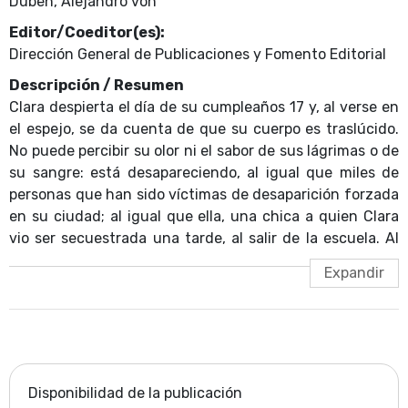
Düben, Alejandro von
Editor/Coeditor(es):
Dirección General de Publicaciones y Fomento Editorial
Descripción / Resumen
Clara despierta el día de su cumpleaños 17 y, al verse en
el espejo, se da cuenta de que su cuerpo es traslúcido.
No puede percibir su olor ni el sabor de sus lágrimas o de
su sangre: está desapareciendo, al igual que miles de
personas que han sido víctimas de desaparición forzada
en su ciudad; al igual que ella, una chica a quien Clara
vio ser secuestrada una tarde, al salir de la escuela. Al
verse a sí misma como un turbio fantasma, la
protagonista comienza a plantearse muchas preguntas,
a buscar ayuda entre las personas que ama y que no
siempre le prestan suficiente atención… o, mejor dicho,
casi nunca. Clara como un fantasma, obra ganadora del
Premio Universo de Letras, a decir del jurado, "es una
novela que mantiene el sentido del humor en un
Disponibilidad de la publicación