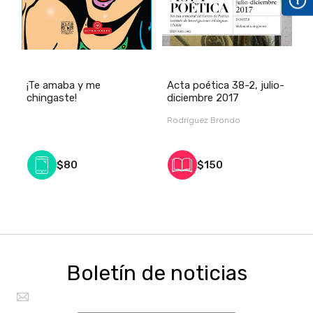
.
¡Te amaba y me
Acta poética 38-2, julio-
A
chingaste!
diciembre 2017
d
Rodríguez Brondo
C
$80
$150
Boletín de noticias